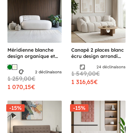
Méridienne blanche
Canapé 2 places blanc
design organique et
écru design arrondi
coussin assorti
ONDA
24 déclinaisons
NAMSOS
2 déclinaisons
1 549,00€
1 259,00€
1 316,65€
1 070,15€
-15%
-15%