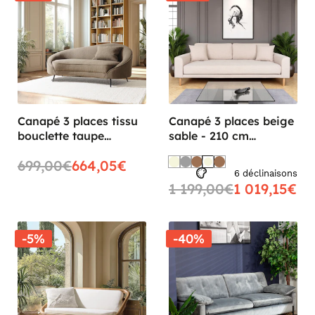
Canapé 3 places tissu
Canapé 3 places beige
bouclette taupe
sable - 210 cm
dossier incurvé
ROTTERDAM
699,00€
664,05€
COLOMBUS
6 déclinaisons
1 199,00€
1 019,15€
-5%
-40%