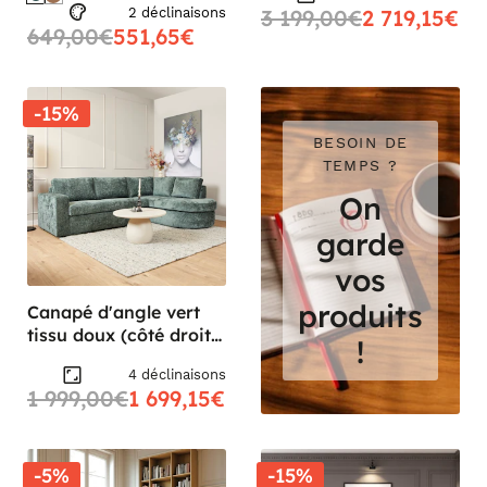
2 déclinaisons
3 199,00€
2 719,15€
649,00€
551,65€
-15%
BESOIN DE
TEMPS ?
On
garde
vos
produits
Canapé d'angle vert
tissu doux (côté droit
!
fixe) RIVOLI
4 déclinaisons
1 999,00€
1 699,15€
-5%
-15%