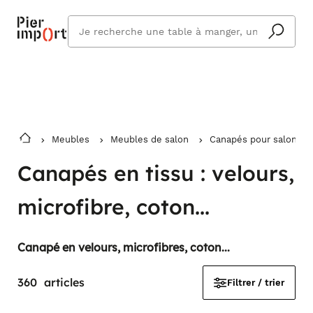
Commandez même en vacances !
En savoir plus
Vous êtes absent ? Pier Import s'adapte
Que
et vous livre à votre retour.
cherchez
vous ?
Meubles
Meubles de salon
Canapés pour salon
Canapés en tissu : velours,
microfibre, coton...
Canapé en velours, microfibres, coton...
360
articles
Filtrer / trier