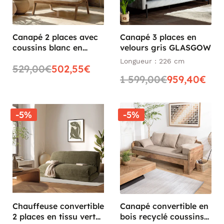
Canapé 2 places avec
Canapé 3 places en
coussins blanc en
velours gris GLASGOW
mindi TIVARO
Longueur : 226 cm
529,00€
502,55€
1 599,00€
959,40€
-5%
-5%
Chauffeuse convertible
Canapé convertible en
2 places en tissu vert
bois recyclé coussins