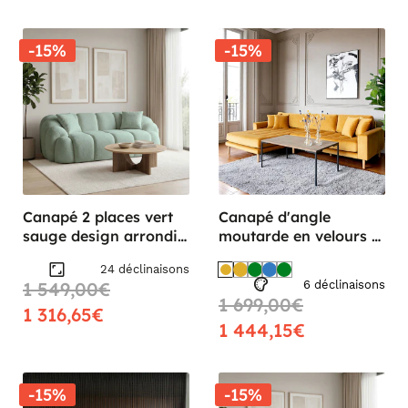
-15%
-15%
Canapé 2 places vert
Canapé d'angle
sauge design arrondi
moutarde en velours -
ONDA
côté gauche,
24 déclinaisons
ROTTERDAM
1 549,00€
6 déclinaisons
1 699,00€
1 316,65€
1 444,15€
-15%
-15%