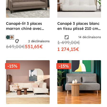
Canapé-lit 3 places
Canapé 3 places blanc
marron chiné avec
en tissu plissé 210 cm
rangement NARVIK
ARVEN
14 déclinaisons
2 déclinaisons
1 499,00€
649,00€
551,65€
1 274,15€
-15%
-15%