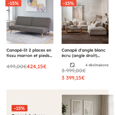
-15%
-15%
Canapé-lit 2 places en
Canapé d'angle blanc
tissu marron et pieds
écru (angle droit)
bois HARDEN
GIULIA
4 déclinaisons
499,00€
424,15€
3 999,00€
3 399,15€
-15%