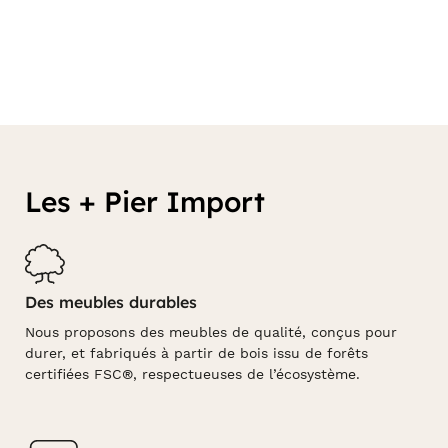
exemple un canapé lin ou un canapé en velours,
apportera une bonne dose d'élégance à votre intérieur.
Mais ce ne sont là que quelques atouts du canapé en
tissu...
Les + Pier Import
Des meubles durables
Nous proposons des meubles de qualité, conçus pour
durer, et fabriqués à partir de bois issu de forêts
certifiées FSC®, respectueuses de l’écosystème.