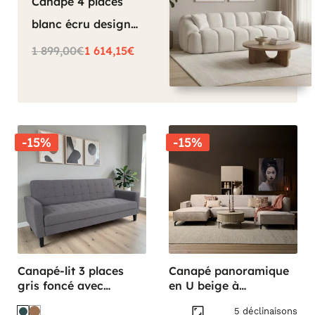
Canapé 4 places
blanc écru design
arrondi ONDA
1 899,00€
1 614,15€
-15%
-15%
Canapé-lit 3 places
Canapé panoramique
gris foncé avec
en U beige à
rangement NARVIK
surpiqures RIVOLI
5 déclinaisons