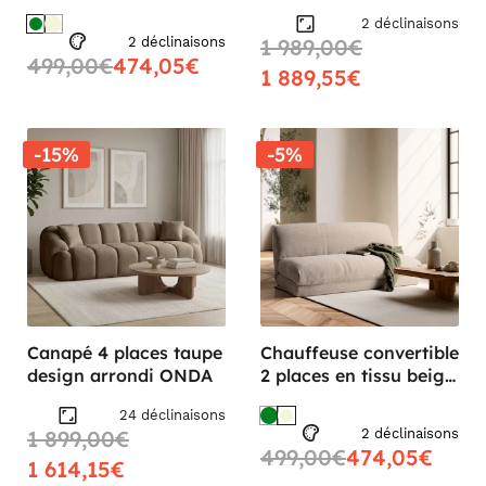
ASTORI
taupe DENVER
2 déclinaisons
2 déclinaisons
1 989,00€
499,00€
474,05€
1 889,55€
-15%
-5%
Canapé 4 places taupe
Chauffeuse convertible
design arrondi ONDA
2 places en tissu beige
ASTORI
24 déclinaisons
1 899,00€
2 déclinaisons
499,00€
474,05€
1 614,15€