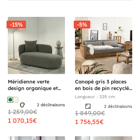
-15%
-5%
Méridienne verte
Canapé gris 3 places
design organique et
en bois de pin recyclé
coussin assorti
DENVER
Longueur : 225 cm
NAMSOS
2 déclinaisons
2 déclinaisons
1 259,00€
1 849,00€
1 070,15€
1 756,55€