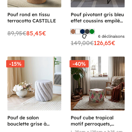
Pouf rond en tissu
Pouf pivotant gris bleu
terracotta CASTILLE
effet coussins empilés
IENA
89,95€
85,45€
6 déclinaisons
149,00€
126,65€
-15%
-40%
Pouf de salon
Pouf cube tropical
bouclette grise à
motif perroquets,
larges bandes BERLIN
feuilles et fleurs
L 35cm x l35cm x h35 cm