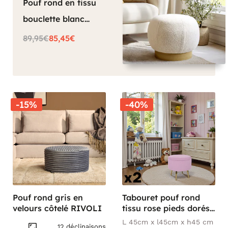
Pouf rond en tissu
bouclette blanc
CASTILLE
89,95€
85,45€
-15%
-40%
Pouf rond gris en
Tabouret pouf rond
velours côtelé RIVOLI
tissu rose pieds dorés
TIM (lot de 2)
L 45cm x l45cm x h45 cm
12 déclinaisons