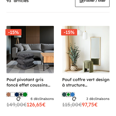
93
articles
Filtrer / trier
-15%
-15%
Pouf pivotant gris
Pouf coffre vert design
foncé effet coussins
à structure
empilés IENA
enveloppante BERLIN
6 déclinaisons
3 déclinaisons
149,00€
126,65€
115,00€
97,75€