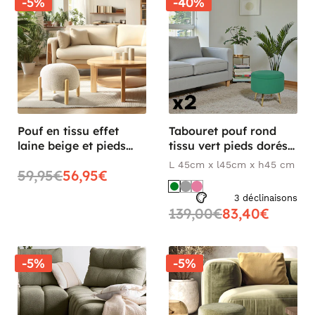
-5%
-40%
Pouf en tissu effet
Tabouret pouf rond
laine beige et pieds
tissu vert pieds dorés
bois COLOMBUS
TIM (lot de 2)
L 45cm x l45cm x h45 cm
59,95€
56,95€
3 déclinaisons
139,00€
83,40€
-5%
-5%