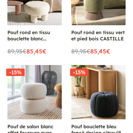
Pouf rond en tissu
Pouf rond en tissu vert
bouclette blanc
et pied bois CASTILLE
CASTILLE
89,95€
85,45€
89,95€
85,45€
-15%
-15%
Pouf de salon blanc
Pouf bouclette bleu
effet fourrure avec
foncé design citrouille