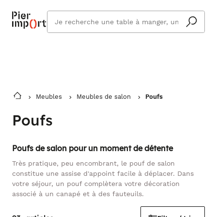
Commandez même en vacances !
En savoir plus
Vous êtes absent ? Pier Import s'adapte
Que
et vous livre à votre retour.
cherchez
vous ?
Meubles
Meubles de salon
Poufs
Poufs
Poufs de salon pour un moment de détente
Très pratique, peu encombrant, le pouf de salon
constitue une assise d'appoint facile à déplacer. Dans
votre séjour, un pouf complètera votre décoration
associé à un canapé et à des fauteuils.