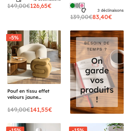
149,00€
126,65€
3 déclinaisons
139,00€
83,40€
-5%
BESOIN DE
TEMPS ?
On
garde
vos
produits
Pouf en tissu effet
velours jaune
!
moutarde COLOMBUS
149,00€
141,55€
-15%
-15%