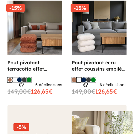
-15%
-15%
Pouf pivotant
Pouf pivotant écru
terracotta effet
effet coussins empilés
coussins empilés IENA
IENA
6 déclinaisons
6 déclinaisons
149,00€
126,65€
149,00€
126,65€
-5%