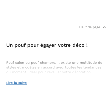
Haut de page
Un pouf pour égayer votre déco !
Pouf salon ou pouf chambre, il existe une multitude de
styles et modèles en accord avec toutes les tendances
du moment. Idéal pour réveiller votre décoration
d’intérieur, découvrez tous les poufs Pier Import.
Lire la suite
Notre sélection de poufs
Pier Import vous propose un grand choix de
poufs
:
pouf
tissu
,
pouf en velours
,
pouf fourrure
ou
pouf patchwork
.
Craquez sans hésiter pour nos modèles de qualité alliant