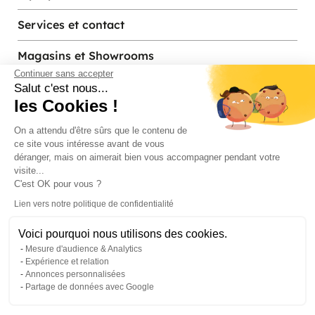
Services et contact
Magasins et Showrooms
Continuer sans accepter
Salut c'est nous...
les Cookies !
Modes de paiement acceptés
On a attendu d'être sûrs que le contenu de
ce site vous intéresse avant de vous
déranger, mais on aimerait bien vous accompagner pendant votre
visite...
C'est OK pour vous ?
Lien vers notre politique de confidentialité
Voici pourquoi nous utilisons des cookies.
© Pier Import
2026
Mesure d'audience & Analytics
Mentions legales
·
Credits
·
Plan du site
Expérience et relation
Annonces personnalisées
Partage de données avec Google