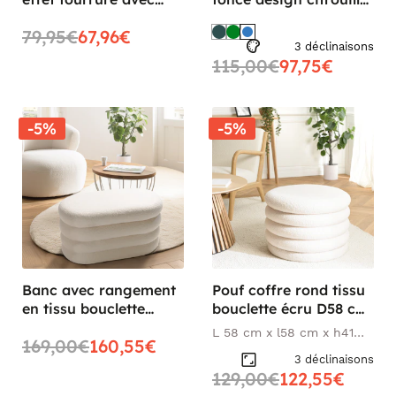
cerclage bois BRUGES
BERLIN
79,95€
67,96€
3 déclinaisons
115,00€
97,75€
-5%
-5%
Banc avec rangement
Pouf coffre rond tissu
en tissu bouclette
bouclette écru D58 cm
blanc CASTILLE
COLOMBUS
L 58 cm x l58 cm x h41
169,00€
160,55€
cm
3 déclinaisons
129,00€
122,55€