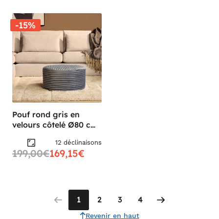
-15%
Pouf rond gris en
velours côtelé Ø80 cm
RIVOLI
12 déclinaisons
199,00€
169,15€
1
2
3
4
Revenir en haut