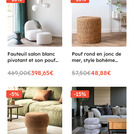
Fauteuil salon blanc
Pouf rond en jonc de
pivotant et son pouf
mer, style bohème
assorti BERLIN
BRUGES
469,00€
398,65€
57,50€
48,88€
-5%
-15%