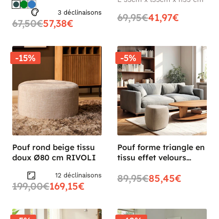
35x35x35cm BORNEO
3 déclinaisons
69,95€
41,97€
67,50€
57,38€
-15%
-5%
Pouf rond beige tissu
Pouf forme triangle en
doux Ø80 cm RIVOLI
tissu effet velours
beige foncé
12 déclinaisons
89,95€
85,45€
COLOMBUS
199,00€
169,15€