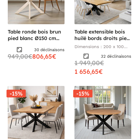
Table ronde bois brun
Table extensible bois
pied blanc Ø150 cm
huilé bords droits pied
CORTINA
noir 200 cm PALERME
Dimensions : 200 x 100
30 déclinaisons
cm
949,00€
806,65€
32 déclinaisons
1 949,00€
1 656,65€
-15%
-15%