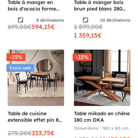
Table à manger en
Table à manger bois
bois d'acacia forme
brun pied blanc 280
triangulaire 135 cm
cm CORTINA
8 déclinaisons
30 déclinaisons
MELBOURNE
699,00€
594,15€
1 599,00€
1 359,15€
-15%
-15%
Exclu web
Table de cuisine
Table mikado en chêne
extensible effet pin 80-
180 cm OKA
160 cm UMEA
Dimensions : 180 x 90 cm
275,00€
233,75€