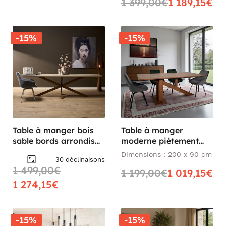
1 399,00€
1 189,15€
-15%
-15%
Table à manger bois
Table à manger
sable bords arrondis
moderne piètement
280 cm CORTINA
oblique chêne massif
Dimensions : 200 x 90 cm
30 déclinaisons
200 cm OKA
1 499,00€
1 199,00€
1 019,15€
1 274,15€
-15%
-15%