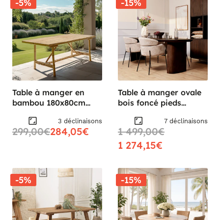
-5%
-15%
Table à manger en
Table à manger ovale
bambou 180x80cm
bois foncé pieds
CALVIA
courbes 300 cm ALMA
3 déclinaisons
7 déclinaisons
299,00€
284,05€
1 499,00€
1 274,15€
-5%
-15%