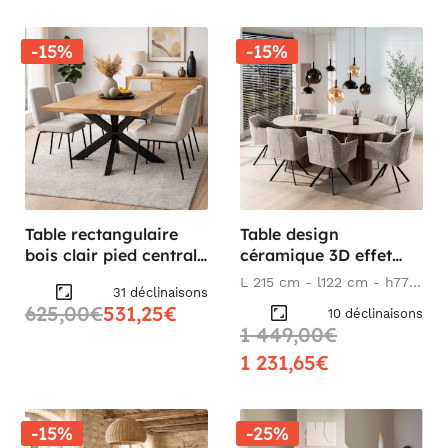
-15%
-15%
Table rectangulaire
Table design
bois clair pied central
céramique 3D effet
160 cm RIVANO
travertin 215 cm
L 215 cm - l122 cm - h77
31 déclinaisons
ASCOLI
cm
625,00€
531,25€
10 déclinaisons
1 449,00€
1 231,65€
-15%
-25%