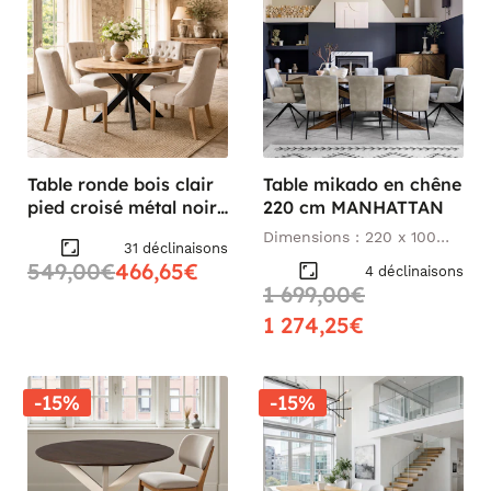
Table ronde bois clair
Table mikado en chêne
pied croisé métal noir
220 cm MANHATTAN
Ø120 cm RIVANO
Dimensions : 220 x 100
31 déclinaisons
cm
549,00€
466,65€
4 déclinaisons
1 699,00€
1 274,25€
-15%
-15%