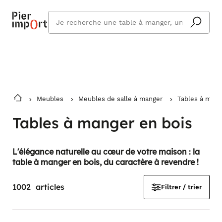
Commandez même en vacances !
En savoir plus
Vous êtes absent ? Pier Import s'adapte
Que
et vous livre à votre retour.
cherchez
vous ?
Meubles
Meubles de salle à manger
Tables à mang
Tables à manger en bois
L'élégance naturelle au cœur de votre maison : la
table à manger en bois, du caractère à revendre !
1002
articles
Filtrer / trier