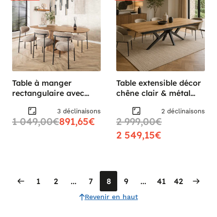
Table à manger
Table extensible décor
rectangulaire avec
chêne clair & métal
pied central rainuré en
noir 200-340 cm
3 déclinaisons
2 déclinaisons
bois de manguier 215
DALLAS
1 049,00€
891,65€
2 999,00€
cm CREEK
2 549,15€
1
2
...
7
8
9
...
41
42
Revenir en haut