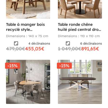
Table à manger bois
Table ronde chêne
recyclé style
huilé pied central droit
campagne 140 cm
110 cm PALERME
Dimensions : 140 x 75 cm
Dimensions : 110 x 110 cm
DENVER
4 déclinaisons
6 déclinaisons
479,00€
455,05€
1 049,00€
891,65€
-15%
-15%