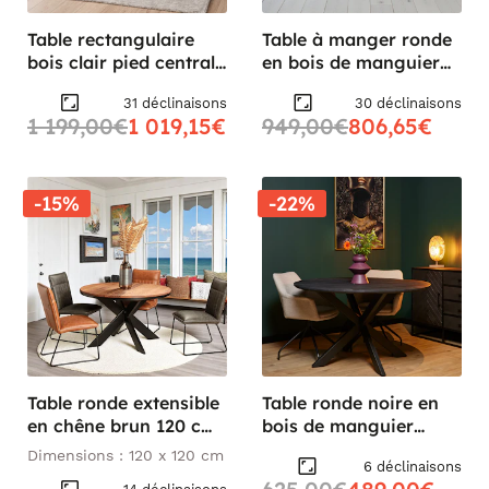
Table rectangulaire
Table à manger ronde
bois clair pied central
en bois de manguier
240 cm RIVANO
Ø150 cm CORTINA
31 déclinaisons
30 déclinaisons
1 199,00€
1 019,15€
949,00€
806,65€
-15%
-22%
Table ronde extensible
Table ronde noire en
en chêne brun 120 cm
bois de manguier
PALERME
Ø140 cm ALVERA
Dimensions : 120 x 120 cm
6 déclinaisons