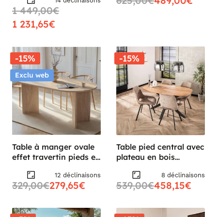
625,00€
489,00€
14 déclinaisons
1 449,00€
1 231,65€
-15%
-15%
Exclu web
Table à manger ovale
Table pied central avec
effet travertin pieds en
plateau en bois
V 200 cm MARFA
d'acacia 150 cm
12 déclinaisons
8 déclinaisons
MELBOURNE
329,00€
279,65€
539,00€
458,15€