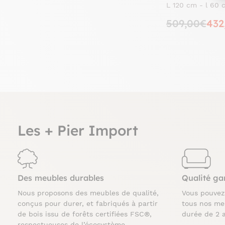
métal 120x60
L 120 cm - l 60 
509,00€
432
Les + Pier Import
Des meubles durables
Qualité ga
Nous proposons des meubles de qualité,
Vous pouve
conçus pour durer, et fabriqués à partir
tous nos me
de bois issu de forêts certifiées FSC®,
durée de 2 
respectueuses de l’écosystème.