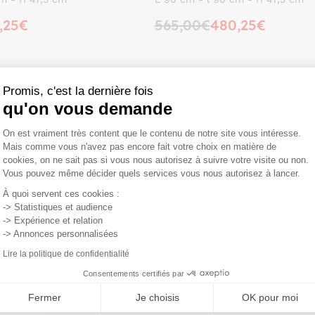
,25€
565,00€
480,25€
Promis, c'est la dernière fois
qu'on vous demande
Plateforme de Gestion du Consentemen
On est vraiment très content que le contenu de notre site vous intéresse.
Mais comme vous n'avez pas encore fait votre choix en matière de
cookies, on ne sait pas si vous nous autorisez à suivre votre visite ou non.
Vous pouvez même décider quels services vous nous autorisez à lancer.
Axeptio consent
À quoi servent ces cookies :
-> Statistiques et audience
-> Expérience et relation
-> Annonces personnalisées
Lire la politique de confidentialité
Consentements certifiés par
roulettes double
Fermer
Je choisis
OK pour moi
véa recyclé naturel et