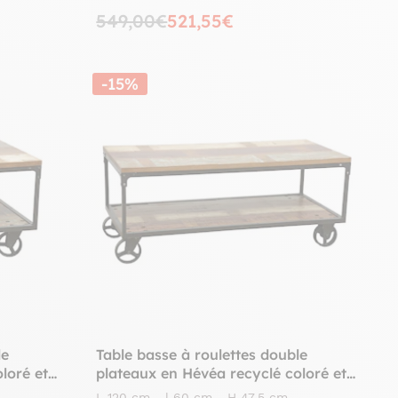
549,00€
521,55€
-15%
le
Table basse à roulettes double
loré et
plateaux en Hévéa recyclé coloré et
OLORS
métal 120x60x47cm LOFT COLORS
L 120 cm - l 60 cm - H 47,5 cm