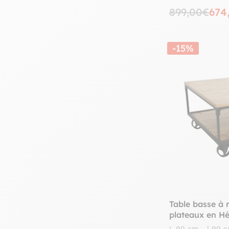
899,00€
674
-15%
Table basse à 
plateaux en Hé
métal 90x90x
L 90 cm - l 90 c