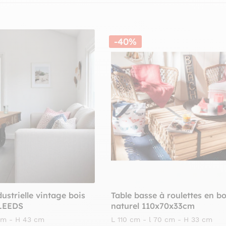
-40%
ustrielle vintage bois
Table basse à roulettes en bo
 LEEDS
naturel 110x70x33cm
 cm - H 43 cm
L 110 cm - l 70 cm - H 33 cm