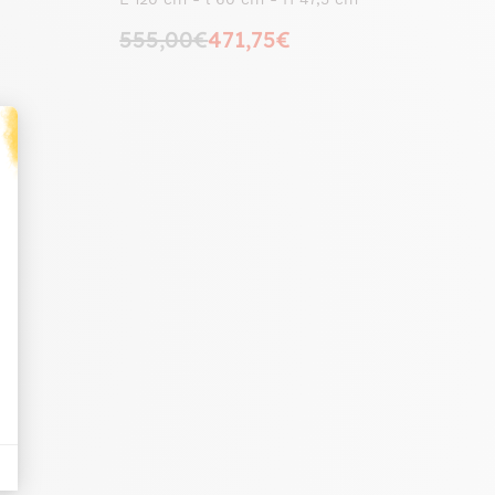
555,00€
471,75€
t : Personnalisez vos Options