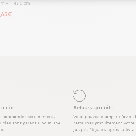
x47cm LOFT
cm - H 47,5 cm
,65€
rantie
Retours gratuits
z commander sereinement,
Vous pouvez changer d’avis e
ubles sont garantis pour une
retourner gratuitement votre
ans.
jusqu’à 15 jours après la livra