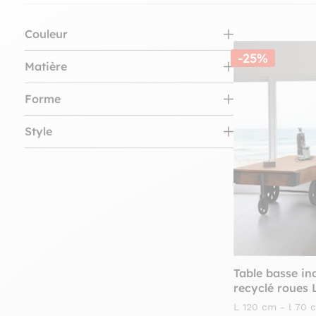
Couleur
-25%
Bois naturel (7)
Matière
Noir (1)
Bois (7)
Forme
Métal (6)
Carré (2)
Style
Rectangle (5)
Bord de Mer (2)
Contemporain (2)
Industriel (5)
Vintage (3)
Table basse ind
recyclé roues
L 120 cm - l 70