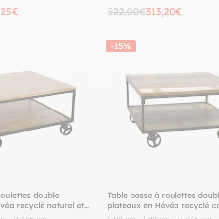
,25€
522,00€
313,20€
-15%
roulettes double
Table basse à roulettes doub
véa recyclé naturel et
plateaux en Hévéa recyclé co
47cm LOFT
métal 90x90x47cm LOFT C
m - H 47,5 cm
L 90 cm - l 90 cm - H 47,5 cm