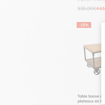
525,00€
446
-15%
Table basse à 
plateaux en Hé