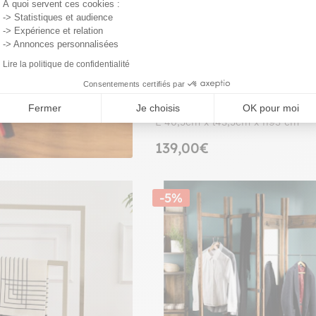
garde vos
À quoi servent ces cookies :
-> Statistiques et audience
oduits !
-> Expérience et relation
-> Annonces personnalisées
Lire la politique de confidentialité
Consentements certifiés par
Valet de chambre avec chaise 
métal marron et bois clair 
Fermer
Je choisis
OK pour moi
L 40,5cm x l43,5cm x h93 cm
139,00€
-5%