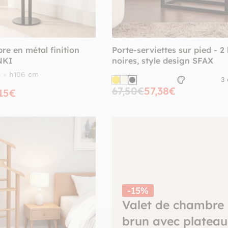
re en métal finition
Porte-serviettes sur pied - 2
NKI
noires, style design SFAX
m - h106 cm
3 
67,50€
57,38€
,15€
-15%
Valet de chambre 
brun avec plateau