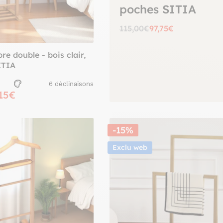
poches SITIA
115,00€
97,75€
re double - bois clair,
ITIA
6 déclinaisons
,15€
-15%
Exclu web