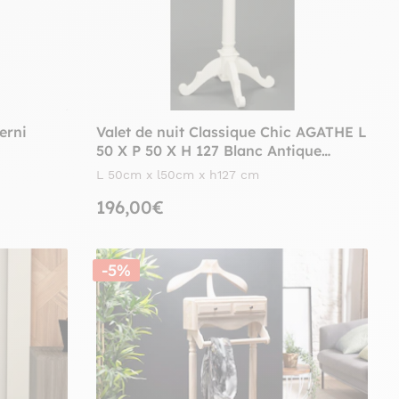
erni
Valet de nuit Classique Chic AGATHE L
50 X P 50 X H 127 Blanc Antique
AMADEUS
L 50cm x l50cm x h127 cm
196,00€
-5%