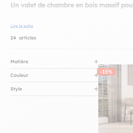
Un valet de chambre en bois massif pou
Pierimport.fr vous présente sa sélection de
valets de chambre
e
d'habiller votre chambre ou votre salle de bain. Différents des r
Lire la suite
faciliteront certainement la vie. La bonne astuce pour ne pas av
24
articles
Matière
-15%
Bois (20)
Couleur
Métal (5)
Beige (1)
Style
Blanc (6)
Baroque (3)
Bois naturel (9)
Campagne Tradition (5)
Doré (1)
Contemporain (12)
Afficher 2 de plus