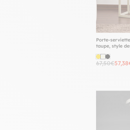
Porte-serviette
taupe, style d
67,50€
57,38