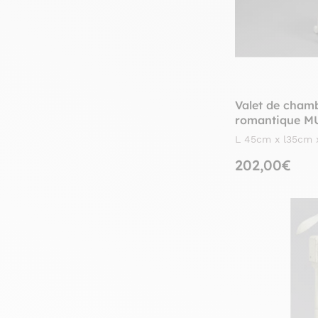
Valet de cham
romantique M
AMADEUS
L 45cm x l35cm 
202,00€