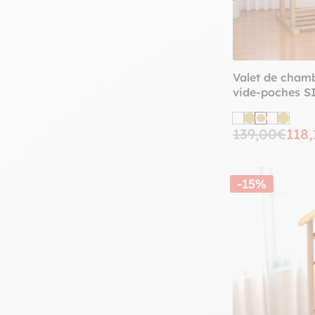
Valet de chamb
vide-poches S
139,00€
118
-15%