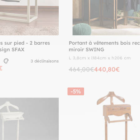
s sur pied - 2 barres
Portant à vêtements bois rec
esign SFAX
miroir SWING
L 3,8cm x l184cm x h206 cm
3 déclinaisons
€
464,00€
440,80€
-5%