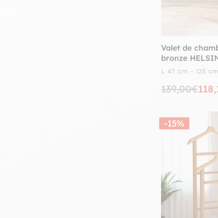
Ethnique (5)
Afficher 4 de plus
Valet de chamb
bronze HELSI
L 47 cm - l25 c
139,00€
118
-15%