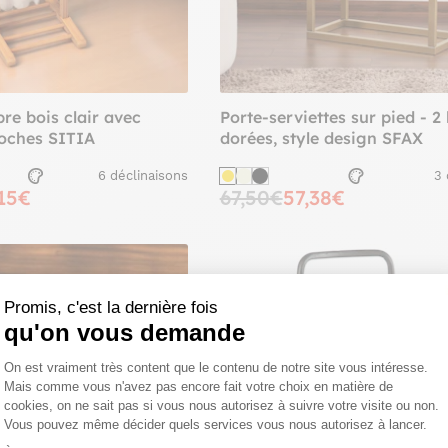
re bois clair avec
Porte-serviettes sur pied - 2
poches SITIA
dorées, style design SFAX
6 déclinaisons
3 
15€
67,50€
57,38€
Promis, c'est la dernière fois
qu'on vous demande
Plateforme de Gestion du Consentemen
On est vraiment très content que le contenu de notre site vous intéresse.
Mais comme vous n'avez pas encore fait votre choix en matière de
cookies, on ne sait pas si vous nous autorisez à suivre votre visite ou non.
IN DE TEMPS ?
Vous pouvez même décider quels services vous nous autorisez à lancer.
Axeptio consent