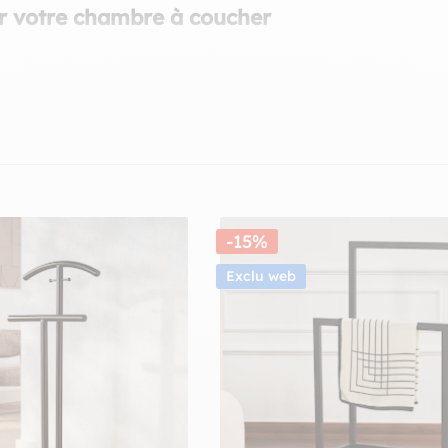
r votre chambre à coucher
t
portemanteaux
de qualité, réalisés en bois. Outre leur côté pratique, 
angements traditionnels, ces
valets de chambre
(aussi appelés
valets de
oir vos vêtements froissés ? Opter pour un
valet de chambre
sur lequel 
-15%
Exclu web