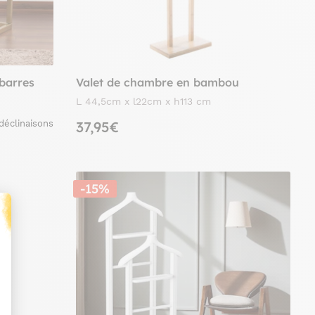
 barres
Valet de chambre en bambou
L 44,5cm x l22cm x h113 cm
déclinaisons
37,95€
-15%
t : Personnalisez vos Options