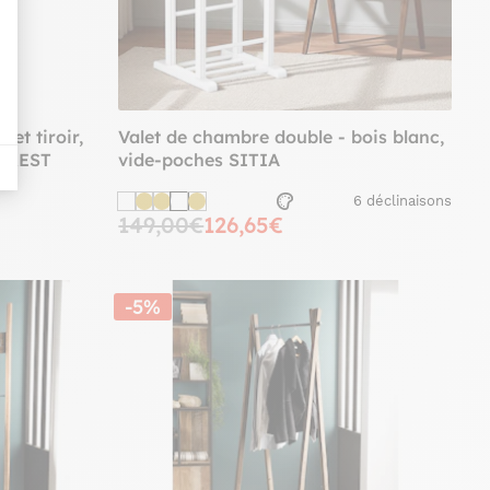
et tiroir,
Valet de chambre double - bois blanc,
FOREST
vide-poches SITIA
6 déclinaisons
149,00€
126,65€
-5%