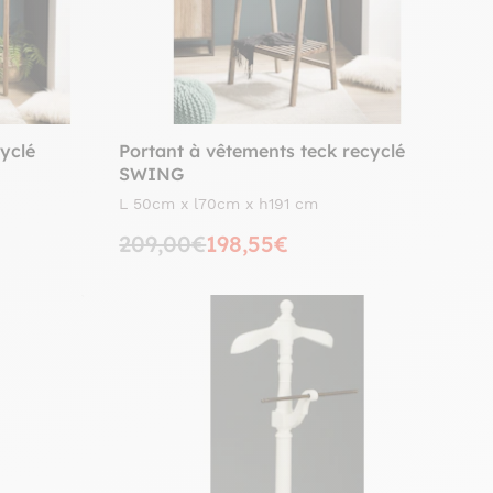
yclé
Portant à vêtements teck recyclé
SWING
L 50cm x l70cm x h191 cm
209,00€
198,55€