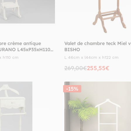
bre crème antique
Valet de chambre teck Miel v
URANO L45xP35xH110
BISHO
x h110 cm
L 46cm x l44cm x h122 cm
269,00€
255,55€
-15%