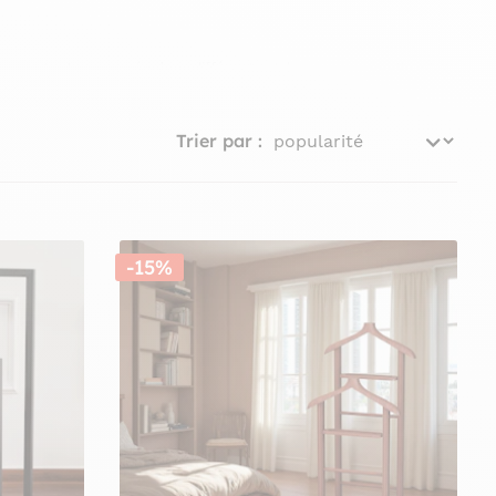
ces
portants
proposés dans différents styles vous permettront
 nuit
) vous rendront bien des services au quotidien et vous
vous pourrez disposer vos habits le soir venu.
Trier par :
-15%