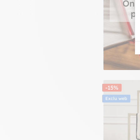
On 
pr
-15%
Exclu web