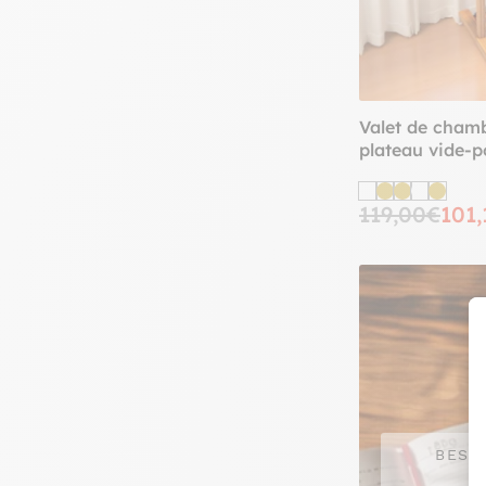
Valet de chamb
plateau vide-
119,00€
101,
BESO