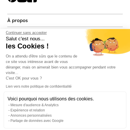
À propos
Services et contact
Continuer sans accepter
Salut c'est nous...
les Cookies !
Magasins et Showrooms
On a attendu d'être sûrs que le contenu de
ce site vous intéresse avant de vous
Modes de paiement acceptés
déranger, mais on aimerait bien vous accompagner pendant votre
visite...
C'est OK pour vous ?
Lien vers notre politique de confidentialité
Voici pourquoi nous utilisons des cookies.
Mesure d'audience & Analytics
Expérience et relation
Annonces personnalisées
Partage de données avec Google
© Pier Import
2026
Mentions legales
·
Credits
·
Plan du site