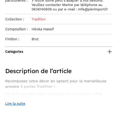
particulières :
?
Notre usine peut s'adapter à vos besoins.
Veuillez contacter Marine par téléphone au
0636140609 ou par e-mail : mfe@pierimport.fr
Collection :
Tradition
Composition :
Hévéa massif
Finition :
Brut
Catégories
Description de l’article
Recomposez votre décor en optant pour la merveilleuse
armoire
2 portes Tradition !
De style campagne, elle est conçue dans un bois massif de
qualité, l'hévéa, connu pour sa robustesse et son fort cachet.
linge
Ses belles proportions lui permettent d'accueillir aisément
Lire la suite
de lit
, vêtements et autres affaires. Soulignée d'une serrure à
clef, elle est présentée dans 9 finitions pour s'imbriquer