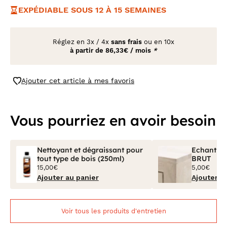
EXPÉDIABLE SOUS 12 À 15 SEMAINES
Réglez en
3x
/
4x
sans frais
ou en 10x
à partir de
86,33€ / mois
*
Ajouter cet article à mes favoris
Vous pourriez en avoir besoin
Nettoyant et dégraissant pour
Echantillo
tout type de bois (250ml)
BRUT
15,00€
5,00€
Ajouter au panier
Ajouter a
Voir tous les produits d'entretien