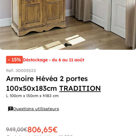
- 15%
Déstockage - du 6 au 11 août
Ref. 30005523
Armoire Hévéa 2 portes
100x50x183cm
TRADITION
L 100cm x l50cm x h183 cm
Questions utilisateurs
806,65€
949,00€