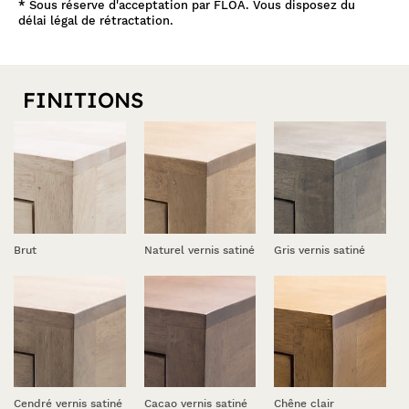
parfaitement dans chaque décor. De dimensions 100x50x183 cm,
*
Sous réserve d'acceptation par FLOA. Vous disposez du
vous en habillerez votre chambre ou dressing d'inspiration
délai légal de rétractation.
traditionnelle. Découvrez l'ensemble de la collection en cliquant
ici
.
FINITIONS
Brut
Naturel vernis satiné
Gris vernis satiné
Cendré vernis satiné
Cacao vernis satiné
Chêne clair