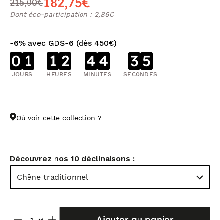
182,75€
215,00€
Dont éco-participation : 2,86€
-6% avec GDS-6 (dès 450€)
0
1
1
2
4
4
3
5
JOURS
HEURES
MINUTES
SECONDES
Où voir cette collection ?
Découvrez nos 10 déclinaisons :
Chêne traditionnel
Ajouter au panier