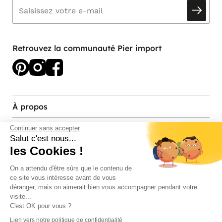
Retrouvez la communauté Pier import
À propos
Services et contact
Continuer sans accepter
Salut c'est nous...
les Cookies !
Magasins et Showrooms
On a attendu d'être sûrs que le contenu de
ce site vous intéresse avant de vous
Modes de paiement acceptés
déranger, mais on aimerait bien vous accompagner pendant votre
visite...
C'est OK pour vous ?
Lien vers notre politique de confidentialité