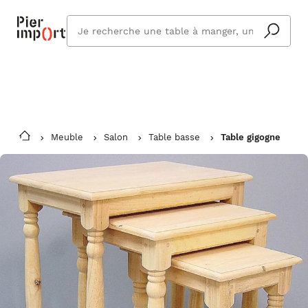
Commandez même en vacances !
En savoir plus
Vous êtes absent ? Pier Import s'adapte
Que
et vous livre à votre retour.
cherchez
vous ?
Meuble
Salon
Table basse
Table gigogne