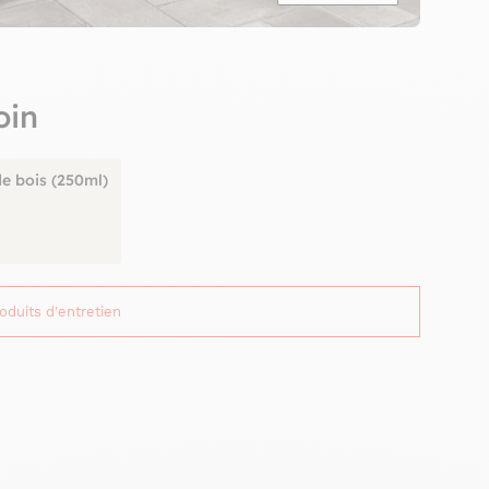
oin
de bois (250ml)
roduits d'entretien