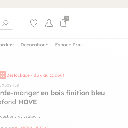
0
ardin
Décoration
Espace Pros
5%
Déstockage - du 6 au 11 août
 30039459
rde-manger en bois finition bleu
ofond
HOVE
uestions utilisateurs