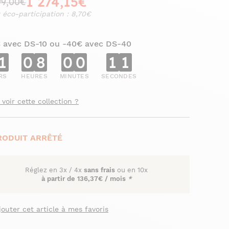
1 274,15€
99,00€
 éco-participation : 8,70€
€ avec DS-10 ou -40€ avec DS-40
1
0
8
0
0
1
0
RS
HEURES
MINUTES
SECONDES
 voir cette collection ?
RODUIT ARRÊTÉ
Réglez en
3x
/
4x
sans frais
ou en 10x
à partir de
136,37€ / mois
*
jouter cet article à mes favoris