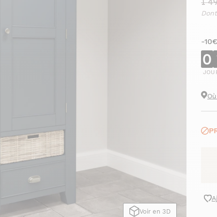
1 4
Dont
-10
0
JOU
Où
P
A
Voir en 3D