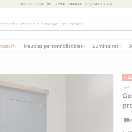
Service client :
02 38 28 06 06
Meubles garantis 2 ans
ez
massif
Meubles personnalisables
Luminaires
J
- 1
Ref.
Ga
pr
Q