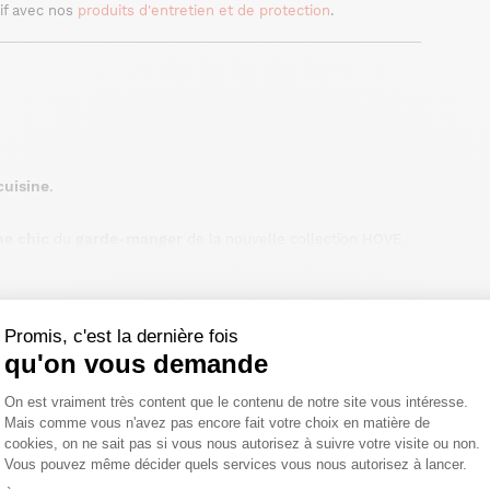
if avec nos
produits d'entretien et de protection
.
cuisine
.
ne chic
garde-manger
du
de la nouvelle collection HOVE.
armoire de
 robustes avec patins d'équilibrage, cette
ntraster avec sa teinte dominante, ce meuble à moulures
aniers en fibre naturelle tressée avec poignée intégrée. Il
 en métal vieilli. Juste au-dessus, 2 étagères en bois bleu
Promis, c'est la dernière fois
nibles. Equipé d'une porte aménagée (avec petite poignée en
élai légal de rétractation.
qu'on vous demande
angement cuisine
est conçu en bois et propose des
Plateforme de Gestion du Consentemen
On est vraiment très content que le contenu de notre site vous intéresse.
 d'une cuisine ouverte sur votre séjour dans un esprit
Mais comme vous n'avez pas encore fait votre choix en matière de
VE répondra à vos attentes. Pratique, il vous permettra de
cookies, on ne sait pas si vous nous autorisez à suivre votre visite ou non.
kés dans votre réfrigérateur. Esthétique et convivial, il
e la collection HOVE.
Vous pouvez même décider quels services vous nous autorisez à lancer.
 de rangement cuisine
Axeptio consent
Pier Import.