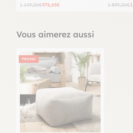
1 149,00€
976,65€
1 899,00€
1
Vous aimerez aussi
PROMO