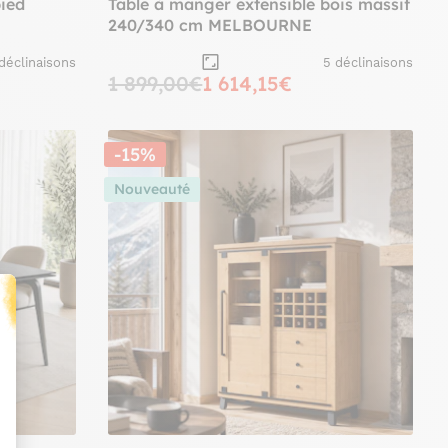
ied
Table à manger extensible bois massif
240/340 cm MELBOURNE
déclinaisons
5 déclinaisons
1 899,00€
1 614,15€
-15%
Nouveauté
t : Personnalisez vos Options