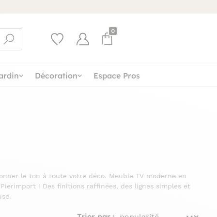
0
ardin
Décoration
Espace Pros
donner le ton à toute votre déco. Meuble TV moderne en
ierimport ! Des finitions raffinées, des lignes simples et
use.
Trier par :