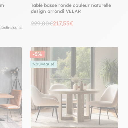
cm
Table basse ronde couleur naturelle
design arrondi VELAR
229,00€
217,55€
déclinaisons
-5%
Nouveauté