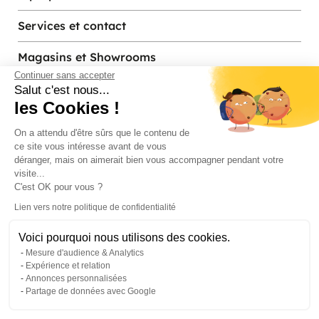
Services et contact
Magasins et Showrooms
Continuer sans accepter
Salut c'est nous...
les Cookies !
Modes de paiement acceptés
On a attendu d'être sûrs que le contenu de
ce site vous intéresse avant de vous
déranger, mais on aimerait bien vous accompagner pendant votre
visite...
C'est OK pour vous ?
Lien vers notre politique de confidentialité
Voici pourquoi nous utilisons des cookies.
© Pier Import
2026
Mesure d'audience & Analytics
Mentions legales
·
Credits
·
Plan du site
Expérience et relation
Annonces personnalisées
Partage de données avec Google