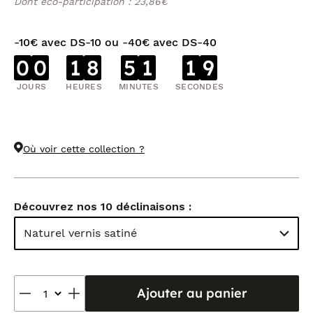
Dont éco-participation : 23,86€
-10€ avec DS-10 ou -40€ avec DS-40
0
0
1
8
5
1
1
9
JOURS
HEURES
MINUTES
SECONDES
Où voir cette collection ?
Découvrez nos 10 déclinaisons :
Naturel vernis satiné
Ajouter au panier