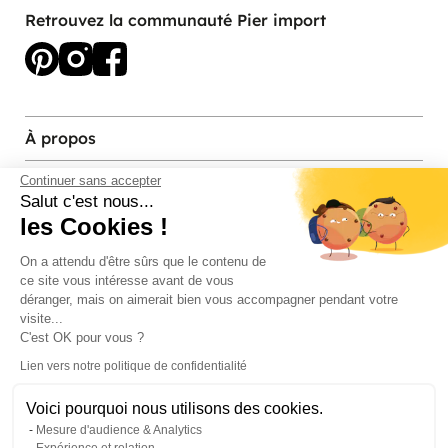
Retrouvez la communauté Pier import
À propos
Services et contact
Continuer sans accepter
Salut c'est nous...
les Cookies !
Magasins et Showrooms
On a attendu d'être sûrs que le contenu de
ce site vous intéresse avant de vous
Modes de paiement acceptés
déranger, mais on aimerait bien vous accompagner pendant votre
visite...
C'est OK pour vous ?
Lien vers notre politique de confidentialité
Voici pourquoi nous utilisons des cookies.
Mesure d'audience & Analytics