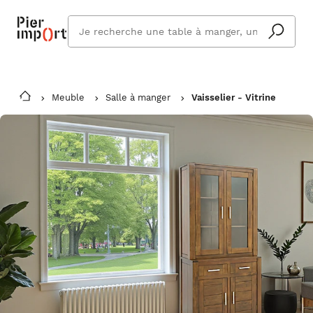
Que
cherchez
vous ?
Meuble
Salle à manger
Vaisselier - Vitrine