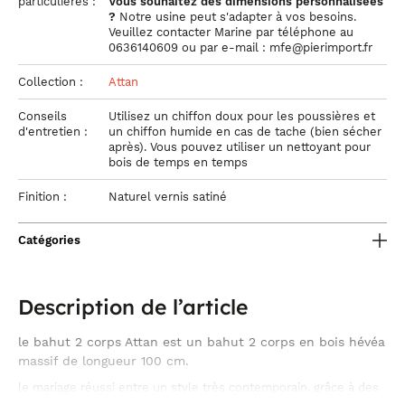
particulières :
Vous souhaitez des dimensions personnalisées
?
Notre usine peut s'adapter à vos besoins.
Veuillez contacter Marine par téléphone au
0636140609 ou par e-mail : mfe@pierimport.fr
Collection :
Attan
Conseils
Utilisez un chiffon doux pour les poussières et
d'entretien :
un chiffon humide en cas de tache (bien sécher
après). Vous pouvez utiliser un nettoyant pour
bois de temps en temps
Finition :
Naturel vernis satiné
Catégories
Description de l’article
le bahut 2 corps Attan est un bahut 2 corps en bois hévéa
massif de longueur 100 cm.
le mariage réussi entre un style très contemporain, grâce à des
lignes géométriques et des poignées en métal, et une allure