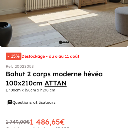
- 15%
Déstockage - du 6 au 11 août
Ref. 20023053
Bahut 2 corps moderne hévéa
100x210cm
ATTAN
L 100cm x l50cm x h210 cm
Questions utilisateurs
1 486,65€
1 749,00€