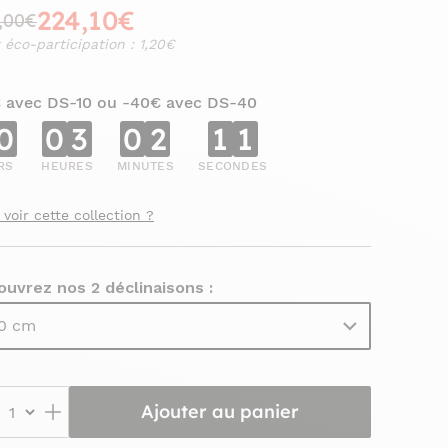
224,10€
,00€
 éco-participation : 1,20€
€ avec DS-10 ou -40€ avec DS-40
0
0
3
0
2
0
9
RS
HEURES
MINUTES
SECONDES
 voir cette collection ?
uvrez nos 2 déclinaisons :
0 cm
Ajouter au panier