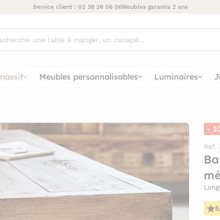
Service client :
02 38 28 06 06
Meubles garantis 2 ans
ez
massif
Meubles personnalisables
Luminaires
J
- 1
Ref.
Ba
mé
Long
5