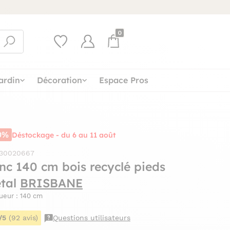
0
ardin
Décoration
Espace Pros
0%
Déstockage - du 6 au 11 août
 30020667
nc 140 cm bois recyclé pieds
tal
BRISBANE
ueur : 140 cm
/5
(92 avis)
Questions utilisateurs