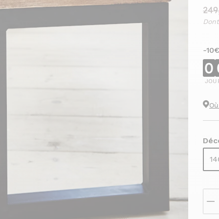
249
Dont
-10
0
JOU
Où
Déco
14