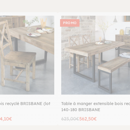
PROMO
ois recyclé BRISBANE (lot
Table à manger extensible bois re
140-180 BRISBANE
4,10€
625,00€
562,50€