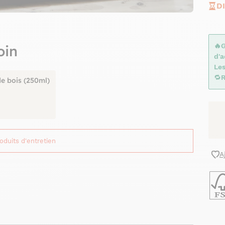
D
🔥
oin
d'
Le
🔁
R
de bois (250ml)
roduits d'entretien
A