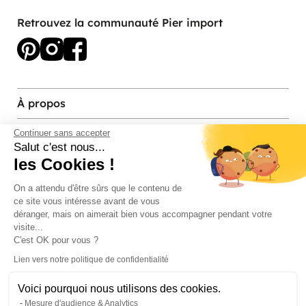
Retrouvez la communauté Pier import
À propos
Services et contact
Continuer sans accepter
Salut c'est nous...
les Cookies !
Magasins et Showrooms
On a attendu d'être sûrs que le contenu de
ce site vous intéresse avant de vous
Modes de paiement acceptés
déranger, mais on aimerait bien vous accompagner pendant votre
visite...
C'est OK pour vous ?
Lien vers notre politique de confidentialité
Voici pourquoi nous utilisons des cookies.
Mesure d'audience & Analytics