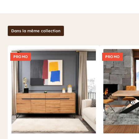
de durabilité, ce meuble propose une assise épaisse,
garantissant un confort optimal pour chacun. En y regardant de
plus près, vous découvrirez les fines stries qui ornent la surface
style
du bois, ajoutant une touche de caractère à ce meuble de
contemporain
banc de table
. Les épais pieds de ce
sont,
quant à eux, élégamment croisés en métal noir, offrant un joli
Dans la même collection
contraste avec la chaleur du bois de chêne. Cette combinaison
de matériaux crée un équilibre intéressant entre modernité et
tradition. Quant à la finition huilée du meuble, elle met en
valeur la beauté naturelle du bois et donne également un côté
chaleureux à votre espace, créant ainsi une atmosphère
PROMO
PROMO
banc d’entrée
agréable. Finalement, ce
trouvera sa place aussi
bien dans une salle à manger que dans une grande entrée.
Imaginez-le associé à une table repas PALERME : un duo
irrésistible qui transformera vos repas en moments uniques.
Vous l’envisagez plutôt dans un grand hall ? Ce meuble
PALERME se convertira volontiers en un espace d'accueil chic et
chaleureux. Ajoutez un tapis en fausse fourrure, des paniers de
rangement, un grand miroir encadré de bois assorti et quelques
plantes en pot et vous obtiendrez une entrée à la fois
accueillante et tendance. Vous avez du mal à vous projeter ?
Nous avons la solution ! Vous avez la possibilité de visualiser ce
meuble en 3D ainsi qu’en réalité augmentée, vous permettant
de mieux apprécier sa taille, son design et son potentiel
banc en bois de
décoratif. Embellissez votre intérieur avec le
chêne huilé
de la collection PALERME où matériaux de qualité