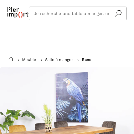
Commandez même en vacances !
En savoir plus
Vous êtes absent ? Pier Import s'adapte
Que
et vous livre à votre retour.
cherchez
vous ?
Meuble
Salle à manger
Banc