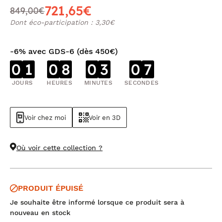
721,65€
849,00€
Dont éco-participation : 3,30€
-6% avec GDS-6 (dès 450€)
0
1
0
8
0
3
0
6
JOURS
HEURES
MINUTES
SECONDES
Voir chez moi
Voir en 3D
Où voir cette collection ?
PRODUIT ÉPUISÉ
Je souhaite être informé lorsque ce produit sera à
nouveau en stock