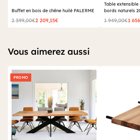
Table extensible
et finitions soignées se conjuguent.
Buffet en bois de chêne huilé PALERME
bords naturels
bancs
Sur Pierimport.fr, découvrez notre sélection de
2 599,00€
2 209,15€
1 949,00€
1 65
d’intérieur
pour un style élégant et confortable.
Vous aimerez aussi
PROMO