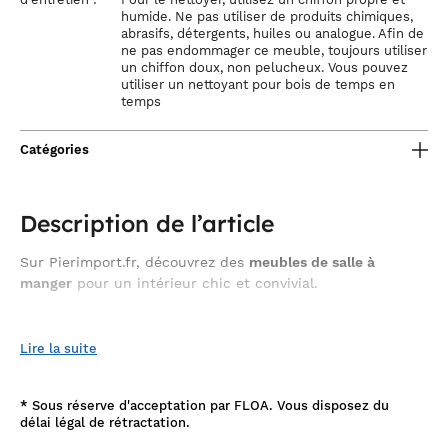
humide. Ne pas utiliser de produits chimiques,
abrasifs, détergents, huiles ou analogue. Afin de
ne pas endommager ce meuble, toujours utiliser
un chiffon doux, non pelucheux. Vous pouvez
utiliser un nettoyant pour bois de temps en
temps
Catégories
Description de l’article
Sur Pierimport.fr, découvrez des
meubles de salle à
manger
pour un intérieur chic et convivial.
banc en bois de chêne huilé
Sublimez votre intérieur avec le
Lire la suite
de la collection PALERME qui allie élégance contemporaine et
authenticité. Avec une longueur généreuse de 240 cm, ce
meuble est conçu pour accueillir confortablement plusieurs
convives, offrant ainsi une solution d’assise pratique et
*
Sous réserve d'acceptation par FLOA. Vous disposez du
esthétique pour votre salle à manger ou votre grande entrée.
délai légal de rétractation.
Fabriqué en bois de chêne massif européen, gage de qualité et