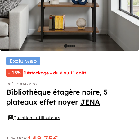
Exclu web
- 15%
Déstockage - du 6 au 11 août
Ref. 30047638
Bibliothèque étagère noire, 5
plateaux effet noyer
JENA
Questions utilisateurs
148,75€
175,00€