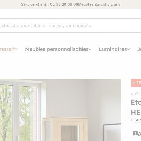
Service client :
02 38 28 06 06
Meubles garantis 2 ans
ez
massif
Meubles personnalisables
Luminaires
J
- 1
Ref.
Et
HE
L 60
Q