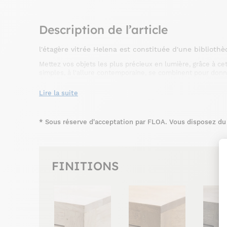
Description de l’article
l'étagère vitrée Helena est constituée d'une biblioth
Mettez vos objets les plus précieux en lumière, grâce à ce
simples, à l'allure contemporaine, se combinent pour donne
mariera avec un intérieur d'inspiration colonial ou plus cla
de qualité, pour toujours l'harmoniser avec votre décoratio
Lire la suite
salle à manger et bureau.
*
Sous réserve d'acceptation par FLOA. Vous disposez du d
FINITIONS