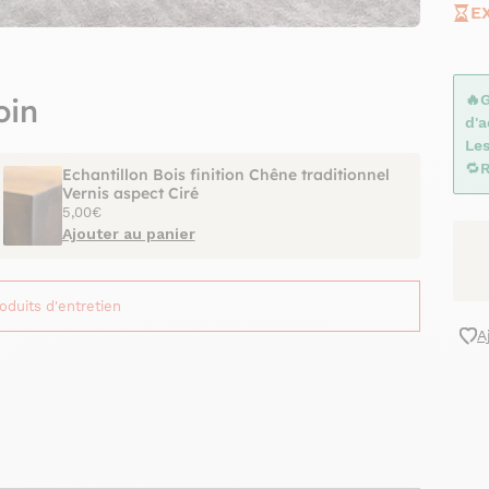
E
🔥
oin
d'
Le
🔁
R
Echantillon Bois finition Chêne traditionnel
Vernis aspect Ciré
5,00€
Ajouter au panier
roduits d'entretien
A