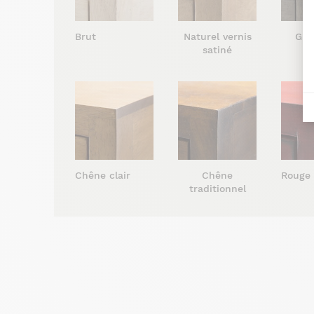
Brut
Naturel vernis
Gris
satiné
s
Chêne clair
Chêne
Rouge
traditionnel