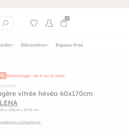
0
ardin
Décoration
Espace Pros
5%
Déstockage - du 6 au 11 août
 20011755
agère vitrée hévéa 60x170cm
LENA
cm x l38cm x h170 cm
uestions utilisateurs