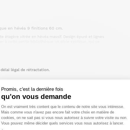
èque en hévéa 9 finitions 60 cm.
tte étagère vitrée en hévéa massif. Design épuré et lignes
r à cette petite bibliothèque un style exotique, qui se
ssique. Choisissez parmi nos 9 finitions disponibles, variées et
n. Son style exotique trouvera sa place dans votre salon,
élai légal de rétractation.
Promis, c'est la dernière fois
qu'on vous demande
Plateforme de Gestion du Consentemen
On est vraiment très content que le contenu de notre site vous intéresse.
Mais comme vous n'avez pas encore fait votre choix en matière de
cookies, on ne sait pas si vous nous autorisez à suivre votre visite ou non.
Vous pouvez même décider quels services vous nous autorisez à lancer.
Axeptio consent