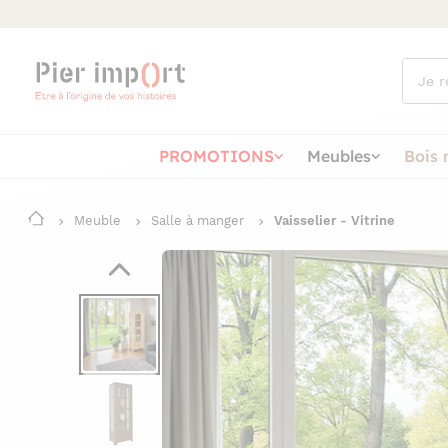
Que
cherch
vous ?
PROMOTIONS
Meubles
Bois 
Meuble
Salle à manger
Vaisselier - Vitrine