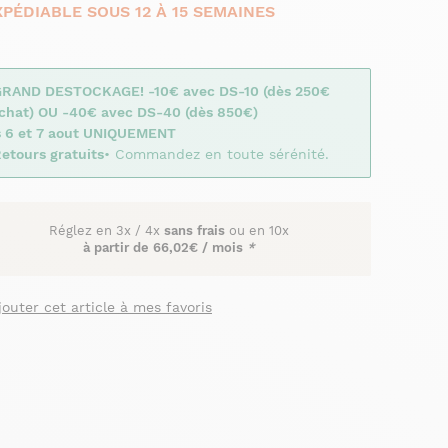
XPÉDIABLE SOUS 12 À 15 SEMAINES
GRAND DESTOCKAGE! -10€ avec DS-10 (dès 250€
achat) OU -40€ avec DS-40 (dès 850€)
s 6 et 7 aout UNIQUEMENT
etours gratuits
• Commandez en toute sérénité.
Réglez en
3x
/
4x
sans frais
ou en 10x
à partir de
66,02€ / mois
*
jouter cet article à mes favoris