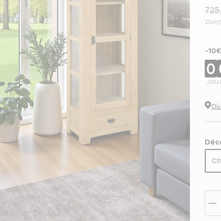
725
Dont
-10
0
JOU
Où
Déco
Ch