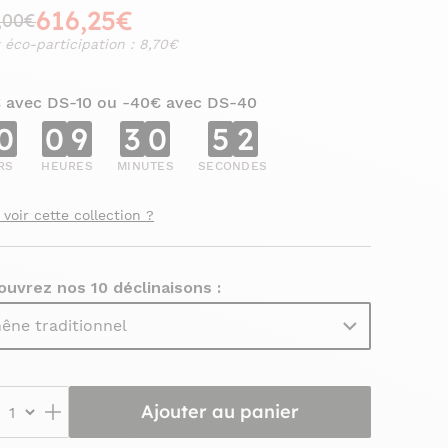
616,25€
,00€
 éco-participation : 8,70€
€ avec DS-10 ou -40€ avec DS-40
0
0
9
3
0
5
1
RS
HEURES
MINUTES
SECONDES
 voir cette collection ?
uvrez nos 10 déclinaisons :
êne traditionnel
Ajouter au panier