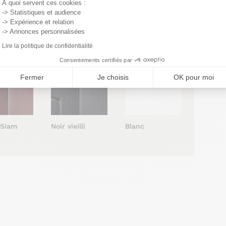
À quoi servent ces cookies :
-> Statistiques et audience
-> Expérience et relation
 vernis
Cendré vernis
Cacao vernis
-> Annonces personnalisées
atiné
satiné
satiné
Lire la politique de confidentialité
Consentements certifiés par
Fermer
Je choisis
OK pour moi
Blanc
 Siam
Noir vieilli