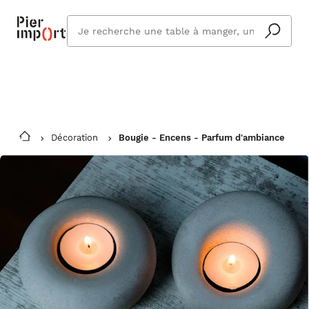
Commandez même en vacances !
En savoir plus
Vous êtes absent ? Pier Import s'adapte
Que
et vous livre à votre retour.
cherchez
vous ?
Décoration
Bougie - Encens - Parfum d'ambiance