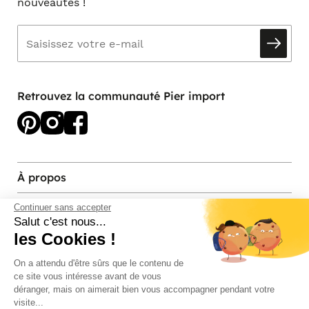
nouveautés !
Retrouvez la communauté Pier import
À propos
Services et contact
Continuer sans accepter
Salut c'est nous...
les Cookies !
Magasins et Showrooms
On a attendu d'être sûrs que le contenu de
ce site vous intéresse avant de vous
Modes de paiement acceptés
déranger, mais on aimerait bien vous accompagner pendant votre
visite...