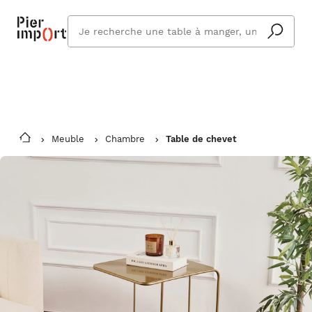
Commandez même en vacances !
En savoir plus
Vous êtes absent ? Pier Import s'adapte
Que
et vous livre à votre retour.
cherchez
vous ?
Meuble
Chambre
Table de chevet