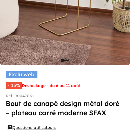
Exclu web
- 15%
Déstockage - du 6 au 11 août
Ref. 30047861
Bout de canapé design métal doré
– plateau carré moderne
SFAX
Questions utilisateurs