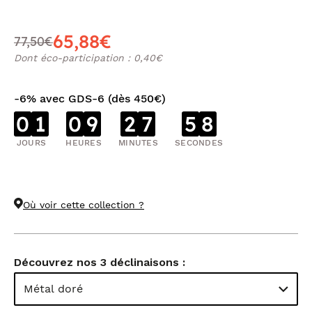
65,88€
77,50€
Dont éco-participation : 0,40€
-6% avec GDS-6 (dès 450€)
0
1
0
9
2
7
5
8
JOURS
HEURES
MINUTES
SECONDES
Où voir cette collection ?
Découvrez nos 3 déclinaisons :
Métal doré