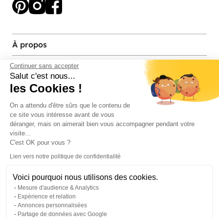
À propos
Services et contact
Continuer sans accepter
Salut c'est nous...
les Cookies !
Magasins et Showrooms
On a attendu d'être sûrs que le contenu de
ce site vous intéresse avant de vous
Modes de paiement acceptés
déranger, mais on aimerait bien vous accompagner pendant votre
visite...
C'est OK pour vous ?
Lien vers notre politique de confidentialité
Voici pourquoi nous utilisons des cookies.
Mesure d'audience & Analytics
Expérience et relation
Annonces personnalisées
Partage de données avec Google
© Pier Import
2026