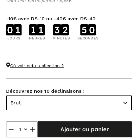
Dont éco-participation : 4,45€
-10€ avec DS-10 ou -40€ avec DS-40
0
1
1
1
3
2
4
9
JOURS
HEURES
MINUTES
SECONDES
Où voir cette collection ?
Découvrez nos 10 déclinaisons :
Brut
Ajouter au panier