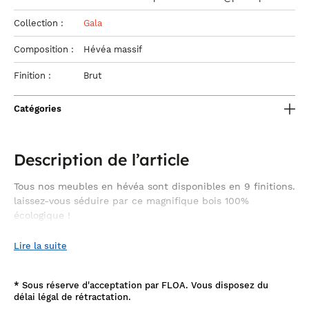
Collection :
Gala
Composition :
Hévéa massif
Finition :
Brut
Catégories
Description de l’article
Tous nos meubles en hévéa sont disponibles en 9 finitions.
laissez-vous séduire par ce magnifique bois 100%
écologique !
les plantations d'hévéa sont durables et respectueuses de
Lire la suite
l'environnement. Chaque arbre abattu est systématiquement
replanté car ces plantations servent à la production de latex.
*
Sous réserve d'acceptation par FLOA. Vous disposez du
délai légal de rétractation.