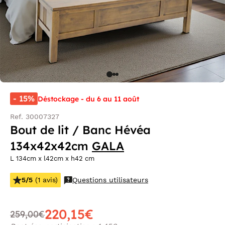
- 15%
Déstockage - du 6 au 11 août
Ref. 30007327
Bout de lit / Banc Hévéa
134x42x42cm
GALA
L 134cm x l42cm x h42 cm
5/5
(1 avis)
Questions utilisateurs
220,15€
259,00€