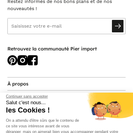
Restez informés de nos bons plans et de nos
nouveautés !
Retrouvez la communauté Pier import
À propos
Services et contact
Continuer sans accepter
Salut c'est nous...
les Cookies !
Magasins et Showrooms
On a attendu d'être sûrs que le contenu de
ce site vous intéresse avant de vous
Modes de paiement acceptés
déranger, mais on aimerait bien vous accompagner pendant votre