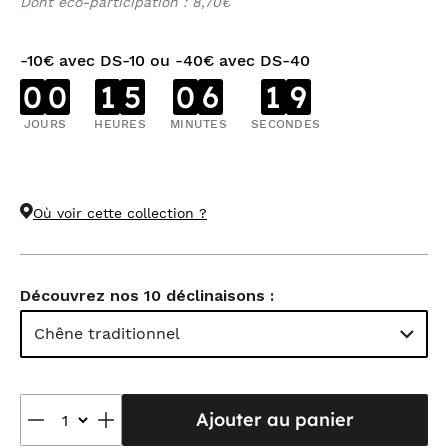
Dont éco-participation : 8,70€
-10€ avec DS-10 ou -40€ avec DS-40
0
0
1
5
0
6
1
9
JOURS
HEURES
MINUTES
SECONDES
Où voir cette collection ?
Découvrez nos 10 déclinaisons :
Chêne traditionnel
Ajouter au panier