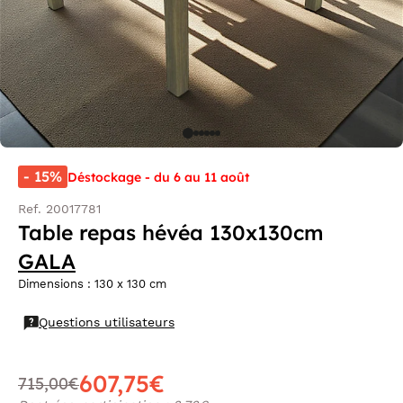
- 15%
Déstockage - du 6 au 11 août
Ref. 20017781
Table repas hévéa 130x130cm
GALA
Dimensions : 130 x 130 cm
Questions utilisateurs
607,75€
715,00€