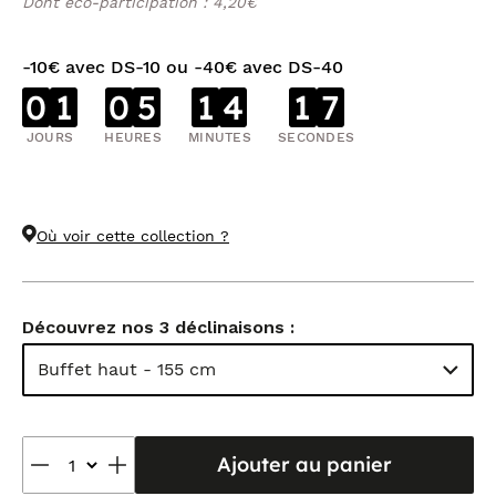
Dont éco-participation : 4,20€
-10€ avec DS-10 ou -40€ avec DS-40
0
1
0
5
1
4
1
7
JOURS
HEURES
MINUTES
SECONDES
Où voir cette collection ?
Découvrez nos 3 déclinaisons :
Buffet haut - 155 cm
Ajouter au panier