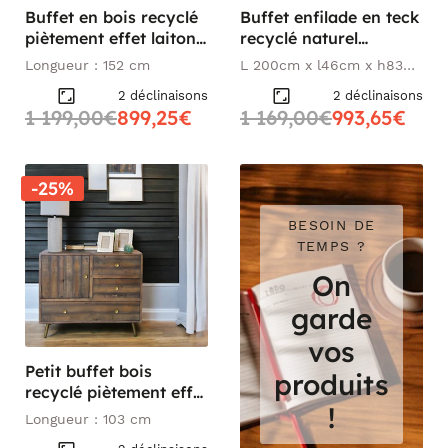
Buffet en bois recyclé
Buffet enfilade en teck
piètement effet laiton
recyclé naturel
vieilli ADÉLAÏDE
KERALA
Longueur : 152 cm
L 200cm x l46cm x h83
cm
2 déclinaisons
2 déclinaisons
1 199,00€
899,25€
1 169,00€
993,65€
-25%
BESOIN DE
TEMPS ?
On
garde
vos
Petit buffet bois
produits
recyclé piètement effet
!
laiton vieilli ADÉLAÏDE
Longueur : 103 cm