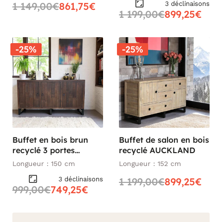
3 déclinaisons
1 149,00€
861,75€
1 199,00€
899,25€
-25%
-25%
Buffet en bois brun
Buffet de salon en bois
recyclé 3 portes
recyclé AUCKLAND
SAMOA
Longueur : 150 cm
Longueur : 152 cm
3 déclinaisons
1 199,00€
899,25€
999,00€
749,25€