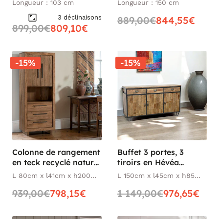
Longueur : 103 cm
Longueur : 150 cm
3 déclinaisons
889,00€
844,55€
899,00€
809,10€
-15%
-15%
Colonne de rangement
Buffet 3 portes, 3
en teck recyclé naturel
tiroirs en Hévéa
KERALA
recyclé naturel et
L 80cm x l41cm x h200
L 150cm x l45cm x h85
métal 150x45x85cm
cm
cm
939,00€
798,15€
1 149,00€
976,65€
LOFT