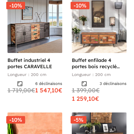
-10%
-10%
Buffet industriel 4
Buffet enfilade 4
portes CARAVELLE
portes bois recyclé
DRAKKAR
Longueur : 200 cm
Longueur : 200 cm
6 déclinaisons
3 déclinaisons
1 719,00€
1 547,10€
1 399,00€
1 259,10€
-10%
-5%