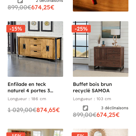
2 déclinaisons
899,00€
674,25€
-15%
-25%
Enfilade en teck
Buffet bois brun
naturel 4 portes 3
recyclé SAMOA
tiroirs 186x88x45cm
Longueur : 186 cm
Longueur : 103 cm
CANADA
3 déclinaisons
1 029,00€
874,65€
899,00€
674,25€