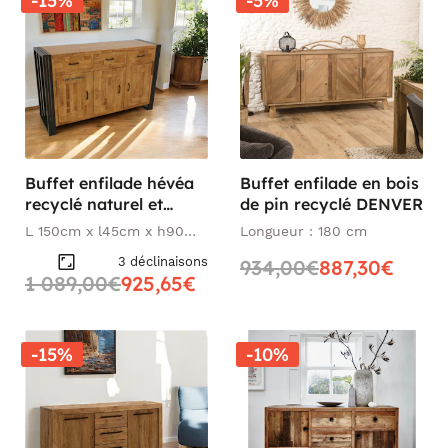
-15%
-5%
Buffet enfilade hévéa
Buffet enfilade en bois
recyclé naturel et
de pin recyclé DENVER
métal noirci 3 tiroirs 3
L 150cm x l45cm x h90
Longueur : 180 cm
portes 150X45X90cm
cm
3 déclinaisons
934,00€
887,30€
DOCKER
1 089,00€
925,65€
-15%
-10%