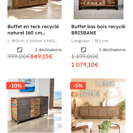
Buffet en teck recyclé
Buffet bas bois recyclé
naturel 160 cm
BRISBANE
KERALA
L 160cm x l45cm x h82
Longueur : 152 cm
cm
2 déclinaisons
3 déclinaisons
999,00€
849,15€
1 199,00€
1 079,10€
-10%
-5%