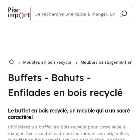
Commandez même en vacances !
En savoir plus
Vous êtes absent ? Pier Import s'adapte
Que
et vous livre à votre retour.
cherchez
vous ?
Meubles en bois recyclé
Meubles de rangement en bois r
Buffets - Bahuts -
Enfilades en bois recyclé
Le buffet en bois recyclé, un meuble qui a un sacré
caractère !
Choisissez un buffet en bois recyclé pour votre salle à
manger. Avec ses belles imperfections et son originalité,