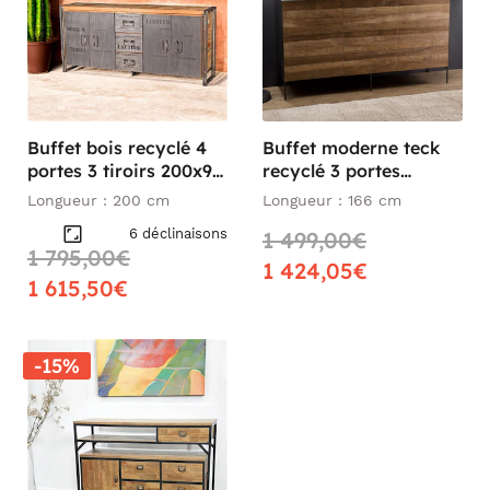
Buffet bois recyclé 4
Buffet moderne teck
portes 3 tiroirs 200x90
recyclé 3 portes
CARAVELLE
PANAMA
Longueur : 200 cm
Longueur : 166 cm
6 déclinaisons
1 499,00€
1 795,00€
1 424,05€
1 615,50€
-15%