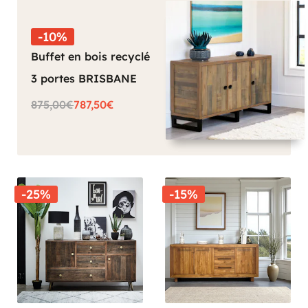
-10%
Buffet en bois recyclé
3 portes BRISBANE
875,00€
787,50€
-25%
-15%