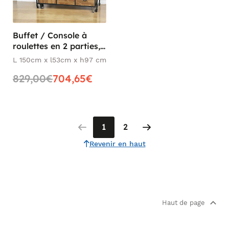
Buffet / Console à
roulettes en 2 parties,
4 + 1 tiroirs, 1 porte en
L 150cm x l53cm x h97 cm
Hévéa recyclé naturel
829,00€
704,65€
et métal 150x53x97cm
LOFT
1
2
Revenir en haut
Haut de page