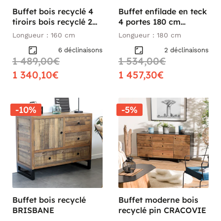
Buffet bois recyclé 4
Buffet enfilade en teck
tiroirs bois recyclé 2
4 portes 180 cm
portes métalliques
SWING
Longueur : 160 cm
Longueur : 180 cm
160x45x90cm
6 déclinaisons
2 déclinaisons
CARAVELLE
1 489,00€
1 534,00€
1 340,10€
1 457,30€
-10%
-5%
Buffet bois recyclé
Buffet moderne bois
BRISBANE
recyclé pin CRACOVIE