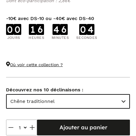
Dont éco-participation : 2,86€
-10€ avec DS-10 ou -40€ avec DS-40
0
0
1
6
4
6
0
3
JOURS
HEURES
MINUTES
SECONDES
Où voir cette collection ?
Découvrez nos 10 déclinaisons :
Chêne traditionnel
Ajouter au panier