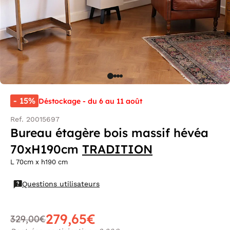
- 15%
Déstockage - du 6 au 11 août
Ref. 20015697
Bureau étagère bois massif hévéa
70xH190cm
TRADITION
L 70cm x h190 cm
Questions utilisateurs
279,65€
329,00€