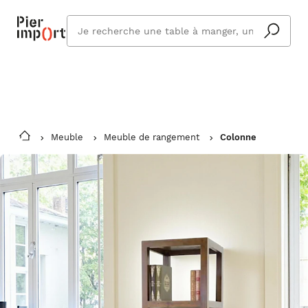
Commandez même en vacances !
En savoir plus
Vous êtes absent ? Pier Import s'adapte
Que
et vous livre à votre retour.
cherchez
vous ?
Meuble
Meuble de rangement
Colonne