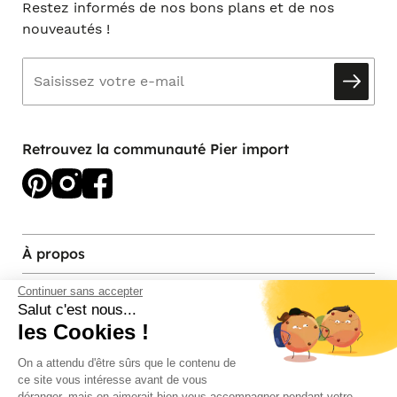
Restez informés de nos bons plans et de nos
nouveautés !
Retrouvez la communauté Pier import
À propos
Services et contact
Continuer sans accepter
Salut c'est nous...
les Cookies !
Magasins et Showrooms
On a attendu d'être sûrs que le contenu de
ce site vous intéresse avant de vous
Modes de paiement acceptés
déranger, mais on aimerait bien vous accompagner pendant votre