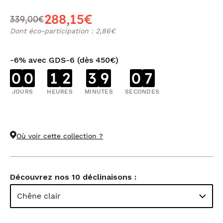
288,15€
339,00€
Dont éco-participation : 2,86€
-6% avec GDS-6 (dès 450€)
0
0
1
2
3
9
0
6
JOURS
HEURES
MINUTES
SECONDES
Où voir cette collection ?
Découvrez nos 10 déclinaisons :
Chêne clair