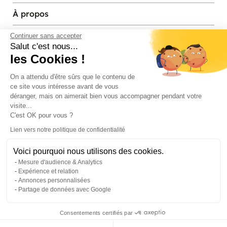
À propos
Services et contact
Continuer sans accepter
Salut c'est nous...
les Cookies !
Magasins et Showrooms
On a attendu d'être sûrs que le contenu de
ce site vous intéresse avant de vous
Modes de paiement acceptés
déranger, mais on aimerait bien vous accompagner pendant votre
visite...
C'est OK pour vous ?
Lien vers notre politique de confidentialité
Voici pourquoi nous utilisons des cookies.
Mesure d'audience & Analytics
Expérience et relation
Annonces personnalisées
Partage de données avec Google
© Pier Import
2026
Mentions legales
·
Credits
·
Plan du site
Consentements certifiés par
0