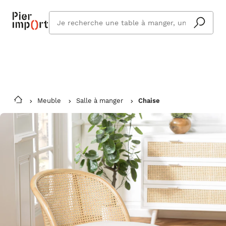
Commandez même en vacances !
En savoir plus
Vous êtes absent ? Pier Import s'adapte
Que
et vous livre à votre retour.
cherchez
vous ?
Meuble
Salle à manger
Chaise