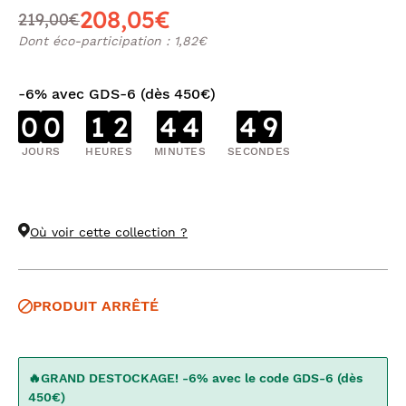
208,05€
219,00€
Dont éco-participation : 1,82€
-6% avec GDS-6 (dès 450€)
0
0
1
2
4
4
4
8
JOURS
HEURES
MINUTES
SECONDES
Où voir cette collection ?
PRODUIT ARRÊTÉ
🔥GRAND DESTOCKAGE! -6% avec le code GDS-6 (dès
450€)