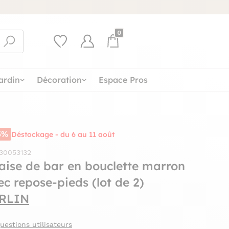
0
ardin
Décoration
Espace Pros
5%
Déstockage - du 6 au 11 août
 30053132
aise de bar en bouclette marron
ec repose-pieds (lot de 2)
RLIN
uestions utilisateurs