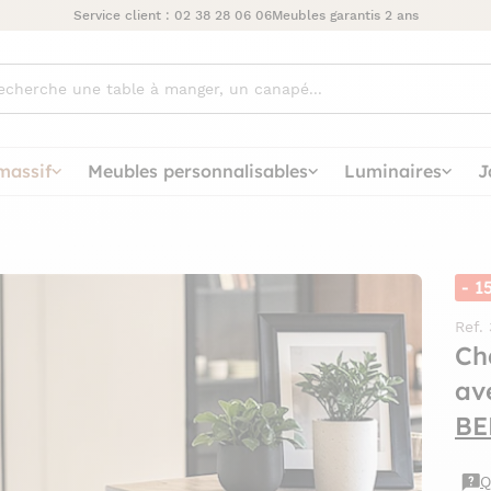
Service client :
02 38 28 06 06
Meubles garantis 2 ans
ez
massif
Meubles personnalisables
Luminaires
J
- 1
Ref.
Ch
av
BE
Q