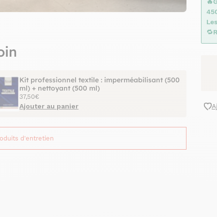
🔥
45
Les
🔁
R
oin
Kit professionnel textile : imperméabilisant (500
ml) + nettoyant (500 ml)
37,50€
Ajouter au panier
A
roduits d'entretien