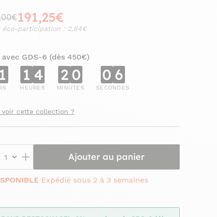
191,25€
,00€
 éco-participation : 2,84€
 avec GDS-6 (dès 450€)
1
1
4
2
0
0
5
RS
HEURES
MINUTES
SECONDES
 voir cette collection ?
Ajouter au panier
ISPONIBLE
Expédié sous 2 à 3 semaines