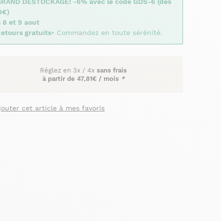
GRAND DESTOCKAGE! -6% avec le code GDS-6 (dès
0€)
 8 et 9 aout
etours gratuits
• Commandez en toute sérénité.
Réglez en
3x
/
4x
sans frais
à partir de
47,81€ / mois
*
jouter cet article à mes favoris