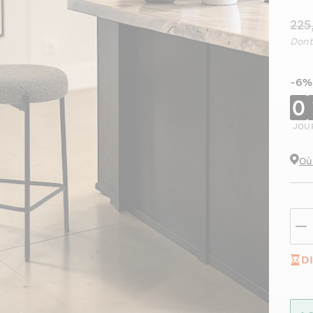
225
Dont
-6%
0
JOU
Où
D