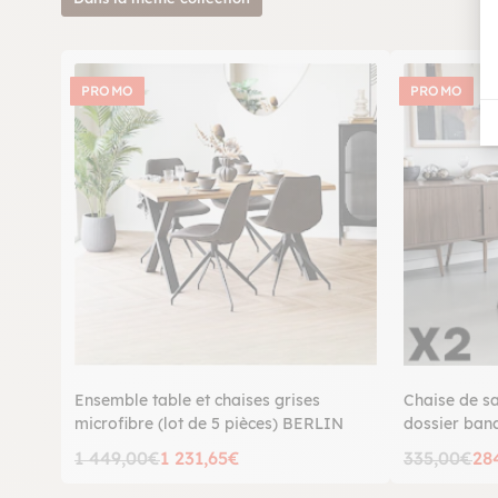
PROMO
PROMO
Ensemble table et chaises grises
Chaise de s
microfibre (lot de 5 pièces) BERLIN
dossier ban
1 449,00€
1 231,65€
335,00€
28