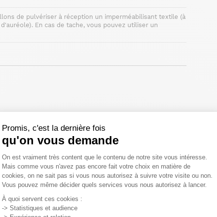
llons de pulvériser à réception un imperméabilisant textile (à
d'auréole). En cas de tache, vous pouvez utiliser un
élai légal de rétractation.
Promis, c'est la dernière fois
qu'on vous demande
Plateforme de Gestion du Consentemen
On est vraiment très content que le contenu de notre site vous intéresse.
Mais comme vous n'avez pas encore fait votre choix en matière de
cookies, on ne sait pas si vous nous autorisez à suivre votre visite ou non.
Vous pouvez même décider quels services vous nous autorisez à lancer.
Axeptio consent
À quoi servent ces cookies :
-> Statistiques et audience