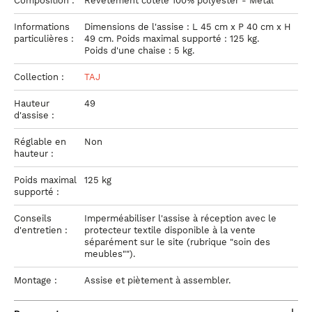
Composition :
Revêtement côtelé 100% polyester - Métal
Informations
Dimensions de l'assise : L 45 cm x P 40 cm x H
particulières :
49 cm. Poids maximal supporté : 125 kg.
Poids d'une chaise : 5 kg.
Collection :
TAJ
Hauteur
49
d'assise :
Réglable en
Non
hauteur :
Poids maximal
125 kg
supporté :
Conseils
Imperméabiliser l'assise à réception avec le
d'entretien :
protecteur textile disponible à la vente
séparément sur le site (rubrique "soin des
meubles"").
Montage :
Assise et piètement à assembler.