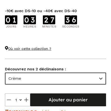
-10€ avec DS-10 ou -40€ avec DS-40
0
1
0
3
2
7
3
5
JOURS
HEURES
MINUTES
SECONDES
Où voir cette collection ?
Découvrez nos 2 déclinaisons :
Crème
Ajouter au panier