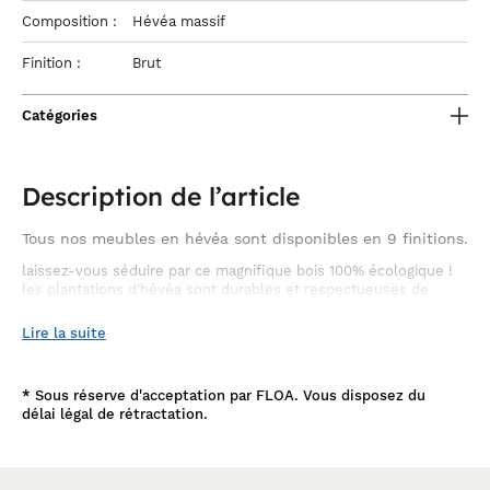
Composition :
Hévéa massif
Finition :
Brut
Catégories
Description de l’article
Tous nos meubles en hévéa sont disponibles en 9 finitions.
laissez-vous séduire par ce magnifique bois 100% écologique !
les plantations d'hévéa sont durables et respectueuses de
l'environnement ; chaque arbre abattu est systématiquement
replanté car ces plantations servent à la production de latex.
Lire la suite
*
Sous réserve d'acceptation par FLOA. Vous disposez du
délai légal de rétractation.