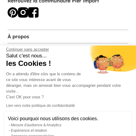
Retrouvez la communauté Pier import
À propos
Services et contact
Continuer sans accepter
Salut c'est nous...
les Cookies !
Magasins et Showrooms
On a attendu d'être sûrs que le contenu de
ce site vous intéresse avant de vous
Modes de paiement acceptés
déranger, mais on aimerait bien vous accompagner pendant votre
visite...
C'est OK pour vous ?
Lien vers notre politique de confidentialité
Voici pourquoi nous utilisons des cookies.
Mesure d'audience & Analytics
Expérience et relation