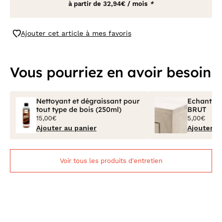
à partir de
32,94€ / mois
*
Ajouter cet article à mes favoris
Vous pourriez en avoir besoin
Nettoyant et dégraissant pour
Echantillo
tout type de bois (250ml)
BRUT
15,00€
5,00€
Ajouter au panier
Ajouter a
Voir tous les produits d'entretien