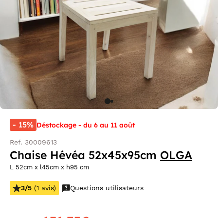
- 15%
Déstockage - du 6 au 11 août
Ref. 30009613
Chaise Hévéa 52x45x95cm
OLGA
L 52cm x l45cm x h95 cm
3/5
(1 avis)
Questions utilisateurs