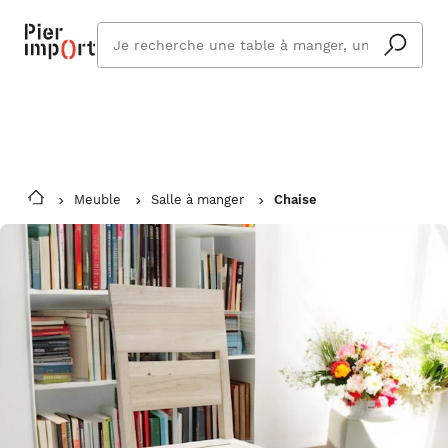
Commandez même en vacances !
En savoir plus
Vous êtes absent ? Pier Import s'adapte
Que
et vous livre à votre retour.
cherchez
vous ?
Meuble
Salle à manger
Chaise