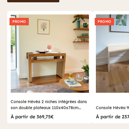
PROMO
PROMO
Console Hévéa 2 niches intégrées dans
son double plateaux 110x40x78cm
C
OLGA
À partir de 369,75€
À partir de 23