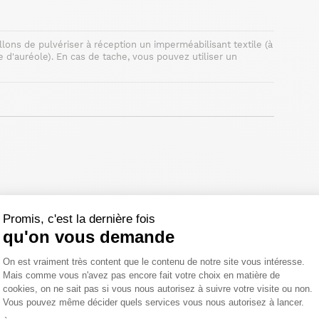
llons de pulvériser à réception un imperméabilisant textile (à
e d'auréole). En cas de tache, vous pouvez utiliser un
élai légal de rétractation.
Promis, c'est la dernière fois
qu'on vous demande
Plateforme de Gestion du Consentemen
On est vraiment très content que le contenu de notre site vous intéresse.
Mais comme vous n'avez pas encore fait votre choix en matière de
cookies, on ne sait pas si vous nous autorisez à suivre votre visite ou non.
Vous pouvez même décider quels services vous nous autorisez à lancer.
Axeptio consent