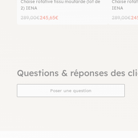
Chaise rotative tissu moutarde (lot de
Chaise rotati
2) IENA
IENA
289,00€
245,65€
289,00€
24
Questions & réponses des cli
Poser une question