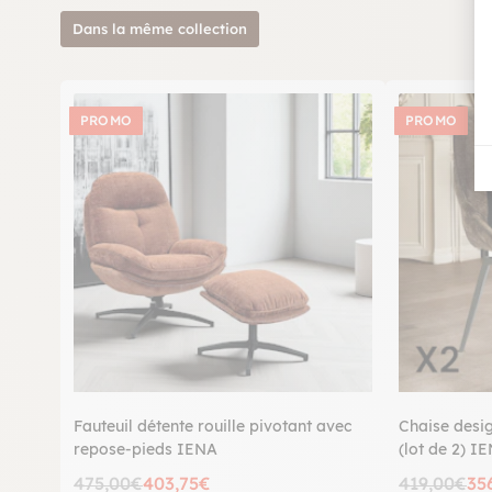
Dans la même collection
PROMO
PROMO
Fauteuil détente rouille pivotant avec
Chaise desig
repose-pieds IENA
(lot de 2) I
475,00€
403,75€
419,00€
35