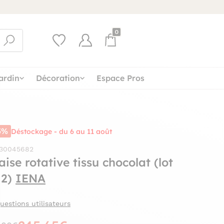
0
ardin
Décoration
Espace Pros
5%
Déstockage - du 6 au 11 août
 30045682
ise rotative tissu chocolat (lot
 2)
IENA
uestions utilisateurs