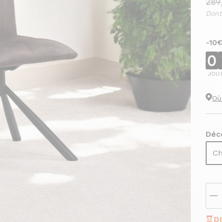
289
Dont
-10
0
JOU
Où
Déco
Ch
D