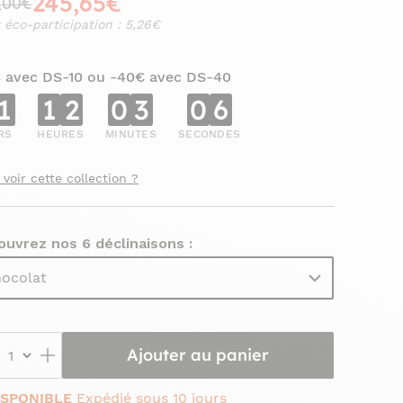
245,65€
,00€
 éco-participation : 5,26€
€ avec DS-10 ou -40€ avec DS-40
1
1
2
0
3
0
5
RS
HEURES
MINUTES
SECONDES
 voir cette collection ?
uvrez nos 6 déclinaisons :
ocolat
Ajouter au panier
ISPONIBLE
Expédié sous 10 jours