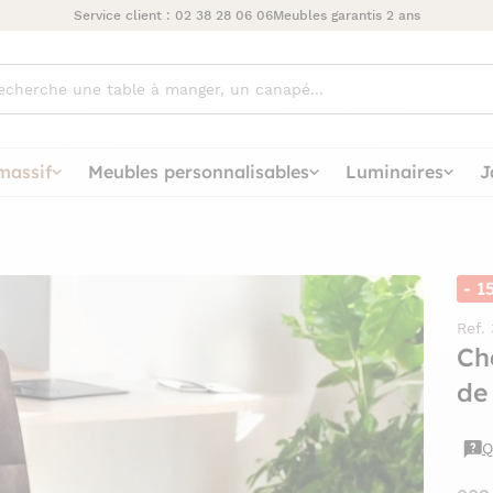
Service client :
02 38 28 06 06
Meubles garantis 2 ans
ez
massif
Meubles personnalisables
Luminaires
J
- 1
Ref.
Cha
de
Q