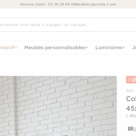
Service client :
02 38 28 06 06
Meubles garantis 2 ans
ez
massif
Meubles personnalisables
Luminaires
J
- 1
Ref.
Co
45
L 45
Q