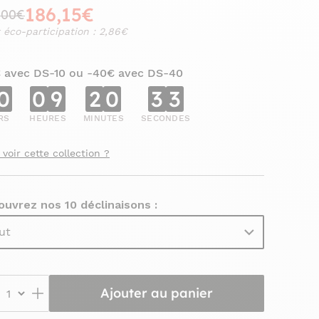
186,15€
,00€
 éco-participation : 2,86€
€ avec DS-10 ou -40€ avec DS-40
0
0
9
2
0
3
1
RS
HEURES
MINUTES
SECONDES
 voir cette collection ?
uvrez nos 10 déclinaisons :
ut
Ajouter au panier