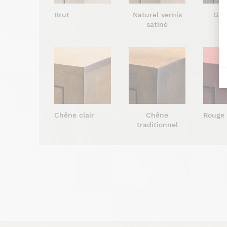
Brut
Naturel vernis
Gris
satiné
s
Chêne clair
Chêne
Rouge
traditionnel