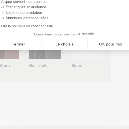
À quoi servent ces cookies :
-> Statistiques et audience
 vernis
Cendré vernis
Cacao vernis
-> Expérience et relation
atiné
satiné
satiné
-> Annonces personnalisées
Lire la politique de confidentialité
Consentements certifiés par
Fermer
Je choisis
OK pour moi
Blanc
 Siam
Noir vieilli