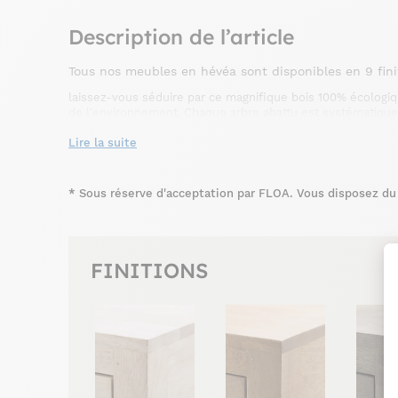
Description de l’article
Tous nos meubles en hévéa sont disponibles en 9 fini
laissez-vous séduire par ce magnifique bois 100% écologiq
de l'environnement. Chaque arbre abattu est systématique
latex.
Lire la suite
*
Sous réserve d'acceptation par FLOA. Vous disposez du d
FINITIONS