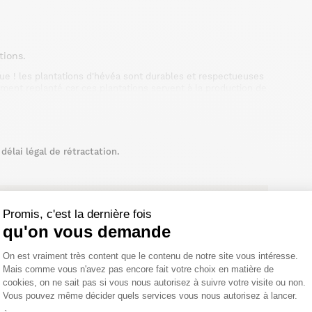
tions.
ue ! les plantations d'hévéa sont durables et respectueuses
ment replanté car ces plantations servent à la production de
élai légal de rétractation.
Promis, c'est la dernière fois
qu'on vous demande
Plateforme de Gestion du Consentemen
On est vraiment très content que le contenu de notre site vous intéresse.
Mais comme vous n'avez pas encore fait votre choix en matière de
cookies, on ne sait pas si vous nous autorisez à suivre votre visite ou non.
Vous pouvez même décider quels services vous nous autorisez à lancer.
Axeptio consent