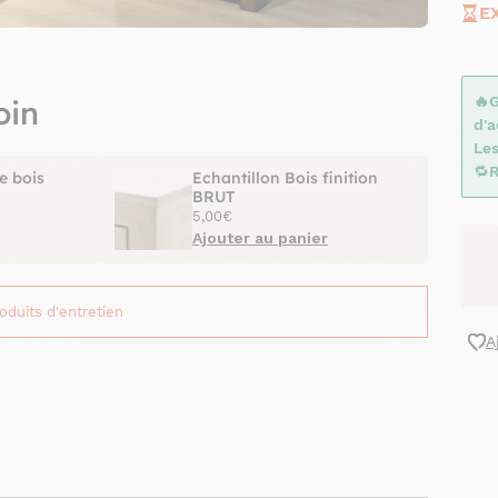
E
🔥
oin
d'
Le
🔁
R
e bois
Echantillon Bois finition
BRUT
5,00€
Ajouter au panier
roduits d'entretien
A