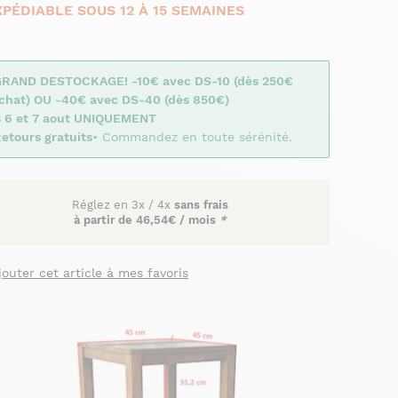
XPÉDIABLE SOUS 12 À 15 SEMAINES
GRAND DESTOCKAGE! -10€ avec DS-10 (dès 250€
achat) OU -40€ avec DS-40 (dès 850€)
s 6 et 7 aout UNIQUEMENT
etours gratuits
• Commandez en toute sérénité.
Réglez en
3x
/
4x
sans frais
à partir de
46,54€ / mois
*
jouter cet article à mes favoris