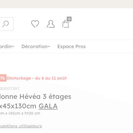
0
ardin
Décoration
Espace Pros
5%
Déstockage - du 6 au 11 août
 30007297
lonne Hévéa 3 étages
x45x130cm
GALA
cm x l45cm x h130 cm
uestions utilisateurs