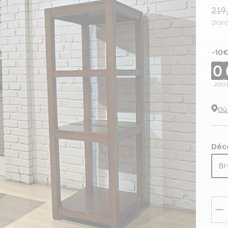
219
Dont
-10
0
JOU
Où
Déco
Br