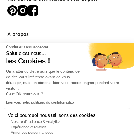
À propos
Services et contact
Continuer sans accepter
Salut c'est nous...
les Cookies !
Magasins et Showrooms
On a attendu d'être sûrs que le contenu de
ce site vous intéresse avant de vous
Modes de paiement acceptés
déranger, mais on aimerait bien vous accompagner pendant votre
visite...
C'est OK pour vous ?
Lien vers notre politique de confidentialité
Voici pourquoi nous utilisons des cookies.
Mesure d'audience & Analytics
Expérience et relation
Annonces personnalisées