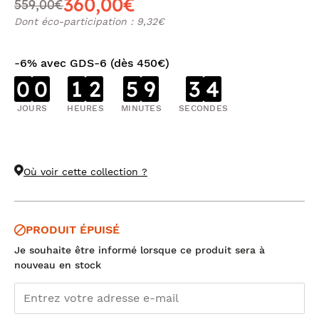
360,00€
559,00€
Dont éco-participation : 9,32€
-6% avec GDS-6 (dès 450€)
0
0
1
2
5
9
3
3
JOURS
HEURES
MINUTES
SECONDES
Où voir cette collection ?
PRODUIT ÉPUISÉ
Je souhaite être informé lorsque ce produit sera à
nouveau en stock