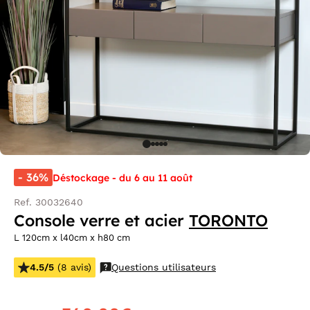
- 36%
Déstockage - du 6 au 11 août
Ref. 30032640
Console verre et acier
TORONTO
L 120cm x l40cm x h80 cm
4.5/5
(8 avis)
Questions utilisateurs