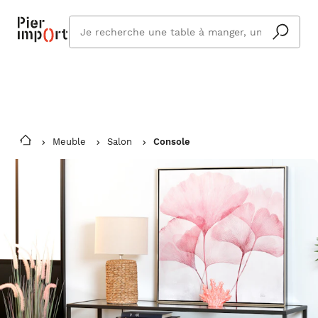
Commandez même en vacances !
En savoir plus
Vous êtes absent ? Pier Import s'adapte
Que
et vous livre à votre retour.
cherchez
vous ?
Meuble
Salon
Console