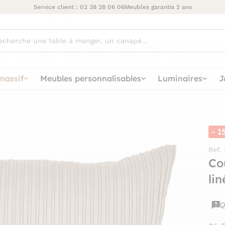
Service client :
02 38 28 06 06
Meubles garantis 2 ans
ez
massif
Meubles personnalisables
Luminaires
J
- 1
Ref.
Co
li
Q