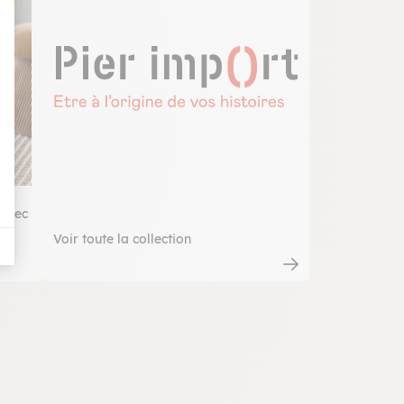
t : Personnalisez vos Options
 avec
Voir toute la collection