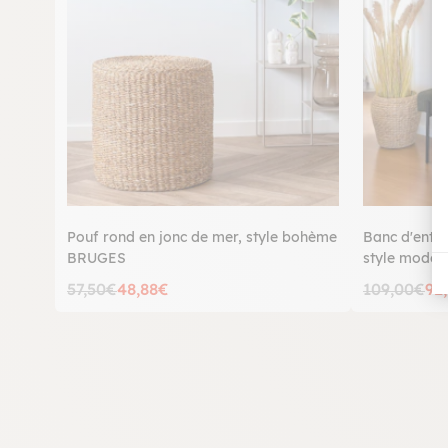
Pouf rond en jonc de mer, style bohème
Banc d'entré
BRUGES
style mode
57,50€
48,88€
109,00€
92