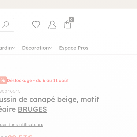
0
ardin
Décoration
Espace Pros
5%
Déstockage - du 6 au 11 août
 30046545
ussin de canapé beige, motif
néaire
BRUGES
uestions utilisateurs