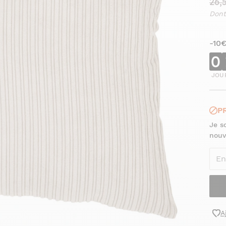
26,
Dont
-10
0
JOU
P
Je s
nouv
A