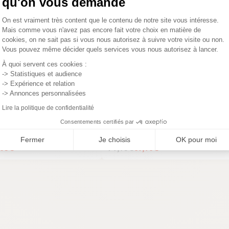
qu'on vous demande
Plateforme de Gestion du Consentemen
On est vraiment très content que le contenu de notre site vous intéresse.
Mais comme vous n'avez pas encore fait votre choix en matière de
cookies, on ne sait pas si vous nous autorisez à suivre votre visite ou non.
Vous pouvez même décider quels services vous nous autorisez à lancer.
Axeptio consent
À quoi servent ces cookies :
-> Statistiques et audience
-> Expérience et relation
-> Annonces personnalisées
Lire la politique de confidentialité
e vert foncé en bouclette,
Pouf de salon blanc effet fourrure
Consentements certifiés par
rne BRUGES
cerclage bois BRUGES
Fermer
Je choisis
OK pour moi
,65€
79,95€
67,96€