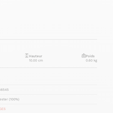
Hauteur
Poids
10.00 cm
0.60 kg
46545
ester (100%)
GES