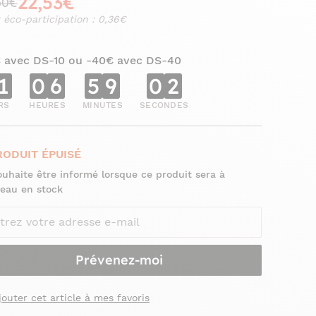
22,53€
50€
 éco-participation : 0,36€
€ avec DS-10 ou -40€ avec DS-40
1
0
6
5
9
0
1
RS
HEURES
MINUTES
SECONDES
RODUIT ÉPUISÉ
ouhaite être informé lorsque ce produit sera à
eau en stock
Prévenez-moi
jouter cet article à mes favoris