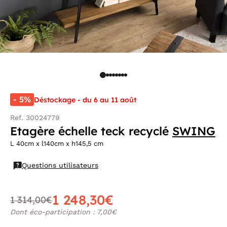
- 5%
Déstockage - du 6 au 11 août
Ref. 30024779
Etagère échelle teck recyclé
SWING
L 40cm x l140cm x h145,5 cm
Questions utilisateurs
1 248,30€
1 314,00€
Dont éco-participation : 7,00€