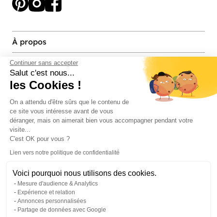
À propos
Services et contact
Continuer sans accepter
Salut c'est nous...
les Cookies !
Magasins et Showrooms
On a attendu d'être sûrs que le contenu de
ce site vous intéresse avant de vous
Modes de paiement acceptés
déranger, mais on aimerait bien vous accompagner pendant votre
visite...
C'est OK pour vous ?
Lien vers notre politique de confidentialité
Voici pourquoi nous utilisons des cookies.
Mesure d'audience & Analytics
Expérience et relation
Annonces personnalisées
Partage de données avec Google
© Pier Import
2026