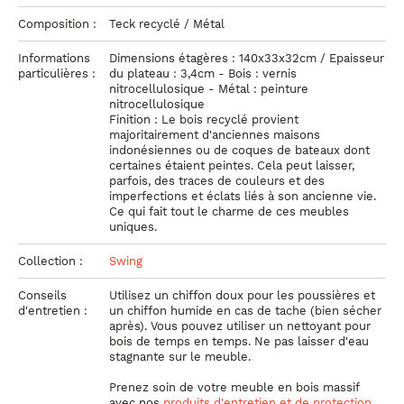
Composition :
Teck recyclé / Métal
Informations
Dimensions étagères : 140x33x32cm / Epaisseur
particulières :
du plateau : 3,4cm - Bois : vernis
nitrocellulosique - Métal : peinture
nitrocellulosique
Finition : Le bois recyclé provient
majoritairement d'anciennes maisons
indonésiennes ou de coques de bateaux dont
certaines étaient peintes. Cela peut laisser,
parfois, des traces de couleurs et des
imperfections et éclats liés à son ancienne vie.
Ce qui fait tout le charme de ces meubles
uniques.
Collection :
Swing
Conseils
Utilisez un chiffon doux pour les poussières et
d'entretien :
un chiffon humide en cas de tache (bien sécher
après). Vous pouvez utiliser un nettoyant pour
bois de temps en temps. Ne pas laisser d'eau
stagnante sur le meuble.
Prenez soin de votre meuble
en bois massif
avec nos
produits d'entretien et de protection
.