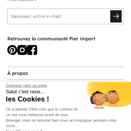
Retrouvez la communauté Pier import
À propos
Services et contact
Continuer sans accepter
Salut c'est nous...
les Cookies !
Magasins et Showrooms
On a attendu d'être sûrs que le contenu de
ce site vous intéresse avant de vous
Modes de paiement acceptés
déranger, mais on aimerait bien vous accompagner pendant votre
visite...