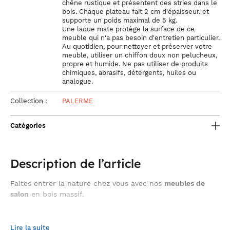
chêne rustique et présentent des stries dans le
bois. Chaque plateau fait 2 cm d'épaisseur. et
supporte un poids maximal de 5 kg.
Une laque mate protège la surface de ce
meuble qui n'a pas besoin d'entretien particulier.
Au quotidien, pour nettoyer et préserver votre
meuble, utiliser un chiffon doux non pelucheux,
propre et humide. Ne pas utiliser de produits
chimiques, abrasifs, détergents, huiles ou
analogue.
Collection :
PALERME
Catégories
Description de l’article
Faites entrer la nature chez vous avec nos
meubles de
salon
en bois massif.
étagère murale bois massif 6 plateaux
L’
de la collection
Lire la suite
style contemporain
PALERME est un meuble de
. Avec ses