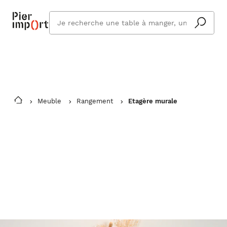
Commandez même en vacances !
En savoir plus
Vous êtes absent ? Pier Import s'adapte
Que
et vous livre à votre retour.
cherchez
vous ?
Meuble
Rangement
Etagère murale