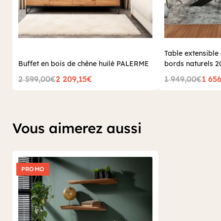
Table extensible
Buffet en bois de chêne huilé PALERME
bords naturels
2 599,00€
2 209,15€
1 949,00€
1 65
Vous aimerez aussi
PROMO