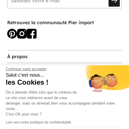
Retrouvez la communauté Pier import
À propos
Services et contact
Continuer sans accepter
Salut c'est nous...
les Cookies !
Magasins et Showrooms
On a attendu d'être sûrs que le contenu de
ce site vous intéresse avant de vous
Modes de paiement acceptés
déranger, mais on aimerait bien vous accompagner pendant votre
visite...
C'est OK pour vous ?
Lien vers notre politique de confidentialité