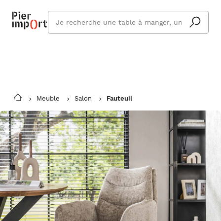
Commandez même en vacances !
En savoir plus
Vous êtes absent ? Pier Import s'adapte
Que
et vous livre à votre retour.
cherchez
vous ?
Meuble
Salon
Fauteuil