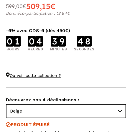
509,15€
599,00€
Dont éco-participation : 13,94€
-6% avec GDS-6 (dès 450€)
0
1
0
4
3
9
4
7
JOURS
HEURES
MINUTES
SECONDES
Où voir cette collection ?
Découvrez nos 4 déclinaisons :
Beige
PRODUIT ÉPUISÉ