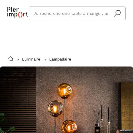
Commandez même en vacances !
En savoir plus
Vous êtes absent ? Pier Import s'adapte
Que
et vous livre à votre retour.
cherchez
vous ?
Luminaire
Lampadaire