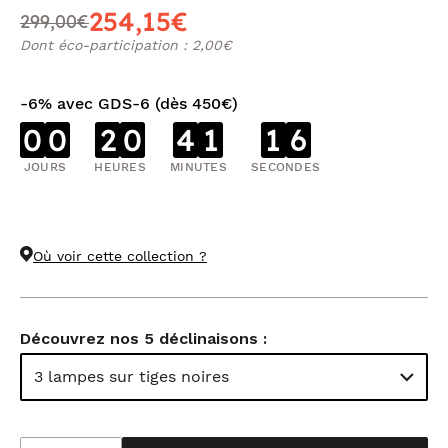
254,15€
299,00€
Dont éco-participation : 2,00€
-6% avec GDS-6 (dès 450€)
0
0
2
0
4
1
1
5
JOURS
HEURES
MINUTES
SECONDES
Où voir cette collection ?
Découvrez nos 5 déclinaisons :
3 lampes sur tiges noires