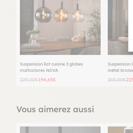
Suspension îlot cuisine 3 globes
Suspension î
multicolores NOVA
métal bron
229,00€
194,65€
265,00€
22
Vous aimerez aussi