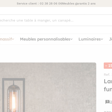
Service client :
02 38 28 06 06
Meubles garantis 2 ans
ez
massif
Meubles personnalisables
Luminaires
J
- 1
Ref.
La
fu
Q