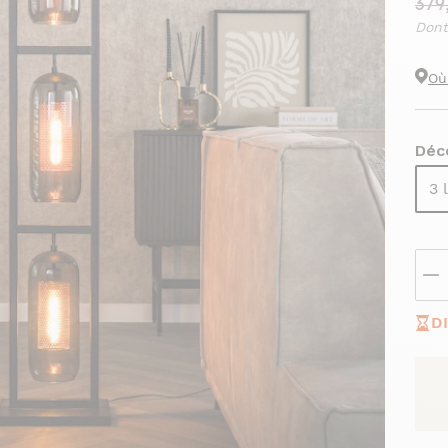
379
Dont
Où
Déco
3 
D