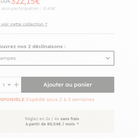
322,15€
,00€
 éco-participation : 0,45€
 voir cette collection ?
uvrez nos 2 déclinaisons :
lampes
Ajouter au panier
ISPONIBLE
Expédié sous 2 à 3 semaines
Réglez en
3x
/
4x
sans frais
à partir de
80,54€ / mois
*