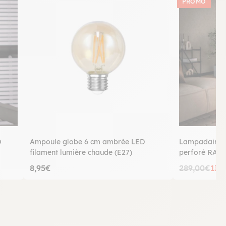
PROMO
D
Ampoule globe 6 cm ambrée LED
Lampadaire d
filament lumière chaude (E27)
perforé RALF
8,95€
289,00€
130