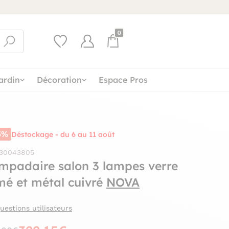
0
ardin
Décoration
Espace Pros
5%
Déstockage - du 6 au 11 août
 30043805
mpadaire salon 3 lampes verre
mé et métal cuivré
NOVA
uestions utilisateurs