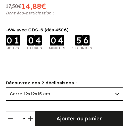
14,88€
17,50€
Dont éco-participation :
-6% avec GDS-6 (dès 450€)
0
1
0
4
0
4
5
5
JOURS
HEURES
MINUTES
SECONDES
Découvrez nos 2 déclinaisons :
Carré 12x12x15 cm
Ajouter au panier