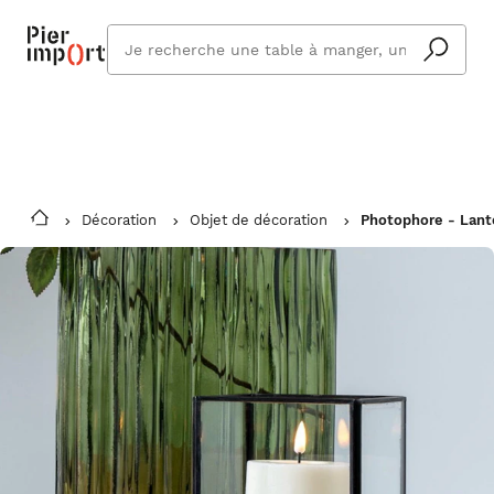
Commandez même en vacances !
En savoir plus
Vous êtes absent ? Pier Import s'adapte
Que
et vous livre à votre retour.
cherchez
vous ?
Décoration
Objet de décoration
Photophore - Lant