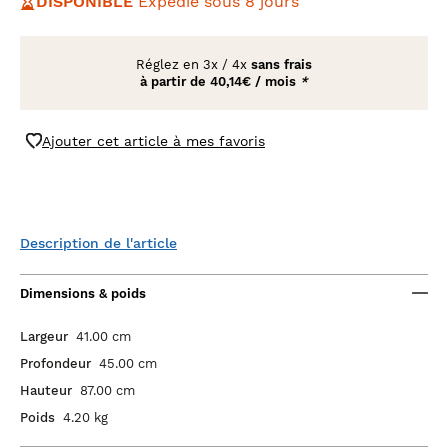
DISPONIBLE
Expédié sous 8 jours
Réglez en
3x
/
4x
sans frais
à partir de
40,14€ / mois
*
Ajouter cet article à mes favoris
Description de l'article
Dimensions & poids
Largeur
41.00 cm
Profondeur
45.00 cm
Hauteur
87.00 cm
Poids
4.20 kg