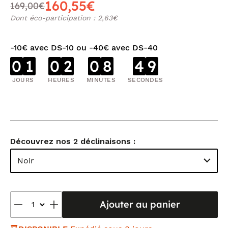
160,55€
169,00€
Dont éco-participation : 2,63€
-10€ avec DS-10 ou -40€ avec DS-40
0
1
0
2
0
8
4
8
JOURS
HEURES
MINUTES
SECONDES
Découvrez nos 2 déclinaisons :
Noir
Ajouter au panier