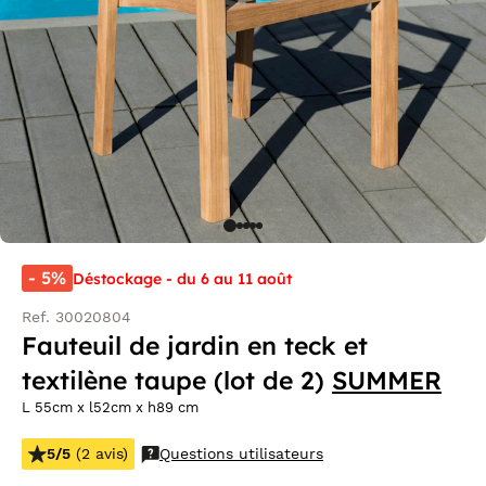
- 5%
Déstockage - du 6 au 11 août
Ref. 30020804
Fauteuil de jardin en teck et
textilène taupe (lot de 2)
SUMMER
L 55cm x l52cm x h89 cm
5/5
(2 avis)
Questions utilisateurs