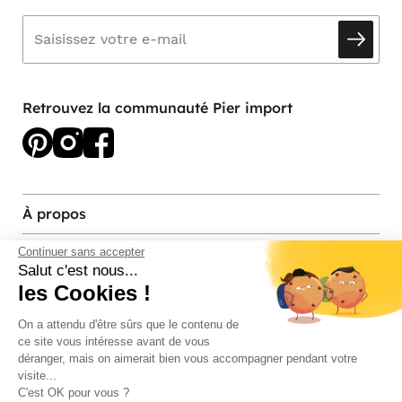
Retrouvez la communauté Pier import
À propos
Services et contact
Continuer sans accepter
Salut c'est nous...
les Cookies !
Magasins et Showrooms
On a attendu d'être sûrs que le contenu de
ce site vous intéresse avant de vous
Modes de paiement acceptés
déranger, mais on aimerait bien vous accompagner pendant votre
visite...
C'est OK pour vous ?