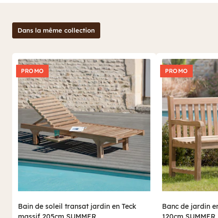
Parfaits pour créer une ambiance accueillante sur votre terrasse
ou balcon, les 2 fauteuils de jardin teck Summer brilleront par
leur élégance et leur modernité. Vous n'aurez jamais attendu
Dans la même collection
l'été avec autant d'impatience !
mobilier repas outdoor
Découvrez l'ensemble de notre
.
PROMO
PROMO
Bain de soleil transat jardin en Teck
Banc de jardin e
massif 205cm SUMMER
120cm SUMMER