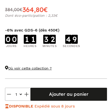
364,80€
384,00€
Dont éco-participation : 2,33€
-6% avec GDS-6 (dès 450€)
0
0
1
1
3
2
4
8
JOURS
HEURES
MINUTES
SECONDES
Où voir cette collection ?
Ajouter au panier
DISPONIBLE
Expédié sous 8 jours