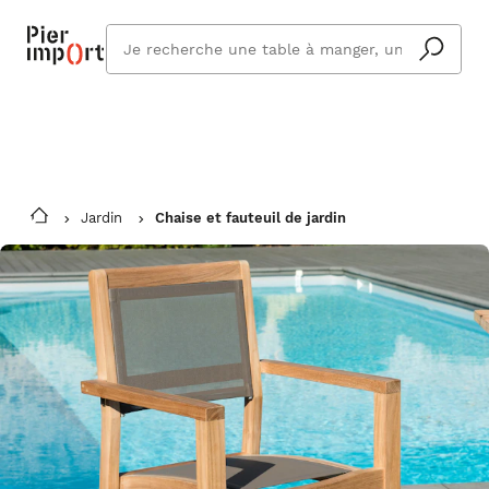
Commandez même en vacances !
En savoir plus
Vous êtes absent ? Pier Import s'adapte
Que
et vous livre à votre retour.
cherchez
vous ?
Jardin
Chaise et fauteuil de jardin