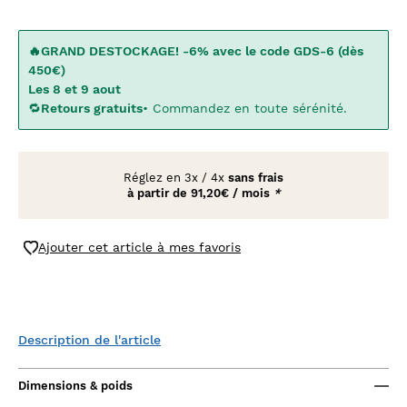
🔥GRAND DESTOCKAGE! -6% avec le code GDS-6 (dès
450€)
Les 8 et 9 aout
🔁
Retours gratuits
• Commandez en toute sérénité.
Réglez en
3x
/
4x
sans frais
à partir de
91,20€ / mois
*
Ajouter cet article à mes favoris
Description de l'article
Dimensions & poids