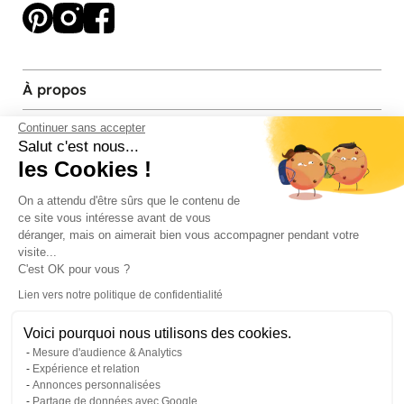
À propos
Services et contact
Continuer sans accepter
Salut c'est nous...
les Cookies !
Magasins et Showrooms
On a attendu d'être sûrs que le contenu de
ce site vous intéresse avant de vous
Modes de paiement acceptés
déranger, mais on aimerait bien vous accompagner pendant votre
visite...
C'est OK pour vous ?
Lien vers notre politique de confidentialité
Voici pourquoi nous utilisons des cookies.
Mesure d'audience & Analytics
Expérience et relation
Annonces personnalisées
Partage de données avec Google