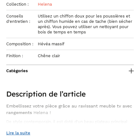
Collection :
Helena
Conseils
Utilisez un chiffon doux pour les poussières et
d'entretien :
un chiffon humide en cas de tache (bien sécher
après). Vous pouvez utiliser un nettoyant pour
bois de temps en temps
Composition :
Hévéa massif
Finition :
Chêne clair
Catégories
Description de l’article
Embellissez votre pièce grâce au ravissant meuble tv avec
rangements
Helena !
De style contemporain, il est doté d'un beau plateau principal
rectangulaire, sous lequel reposent 2 niches ouvertes idéales
pour organiser tout le matériel audiovisuel. Conçu en hévéa
Lire la suite
massif, un bois de haute qualité, il se présente dans différents