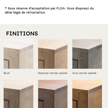
coloris, lui permettent de s'ajuster à de nombreuses
atmosphères. De dimensions 120x45x50 cm, vous en
*
Sous réserve d'acceptation par FLOA. Vous disposez du
rehausserez efficacement votre salon exotique. Découvrez
délai légal de rétractation.
ici
l'ensemble de la collection en cliquant
.
FINITIONS
Brut
Naturel vernis satiné
Gris vernis satiné