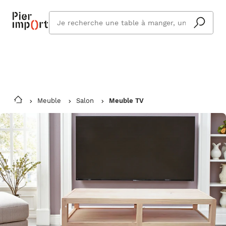
Commandez même en vacances !
En savoir plus
Vous êtes absent ? Pier Import s'adapte
Que
et vous livre à votre retour.
cherchez
vous ?
Meuble
Salon
Meuble TV