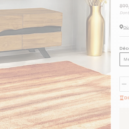
899
Dont
Où
Déco
Me
D