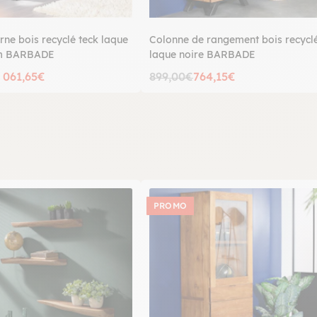
ne bois recyclé teck laque
Colonne de rangement bois recyclé
cm BARBADE
laque noire BARBADE
 061,65€
899,00€
764,15€
PROMO