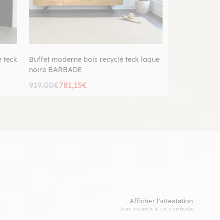
 teck
Buffet moderne bois recyclé teck laque
noire BARBADE
919,00€
781,15€
Afficher l'attestation
Avis soumis à un controle