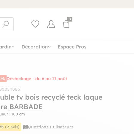
0
ardin
Décoration
Espace Pros
5%
Déstockage - du 6 au 11 août
 30034085
uble tv bois recyclé teck laque
ire
BARBADE
ueur : 160 cm
/5
(2 avis)
Questions utilisateurs