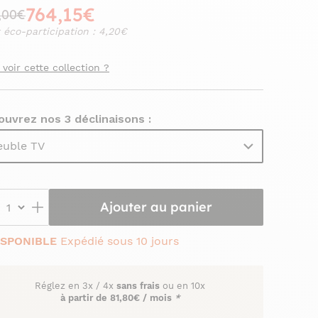
764,15€
,00€
 éco-participation : 4,20€
 voir cette collection ?
uvrez nos 3 déclinaisons :
uble TV
Ajouter au panier
ISPONIBLE
Expédié sous 10 jours
Réglez en
3x
/
4x
sans frais
ou en 10x
à partir de
81,80€ / mois
*