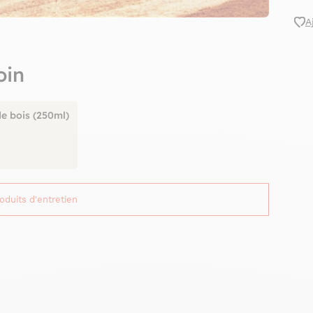
A
oin
de bois (250ml)
roduits d'entretien