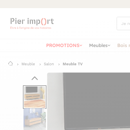
Que
cherch
vous ?
PROMOTIONS
Meubles
Bois 
Meuble
Salon
Meuble TV