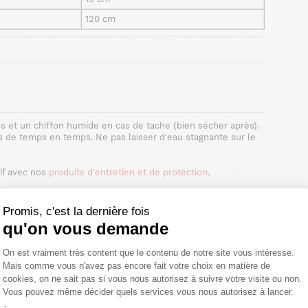
120 cm
es et un chiffon humide en cas de tache (bien sécher après).
s de temps en temps. Ne pas laisser d'eau stagnante sur le
if avec nos
produits d'entretien et de protection
.
Promis, c'est la dernière fois
qu'on vous demande
Plateforme de Gestion du Consentemen
On est vraiment très content que le contenu de notre site vous intéresse.
Mais comme vous n'avez pas encore fait votre choix en matière de
élai légal de rétractation.
cookies, on ne sait pas si vous nous autorisez à suivre votre visite ou non.
Vous pouvez même décider quels services vous nous autorisez à lancer.
Axeptio consent