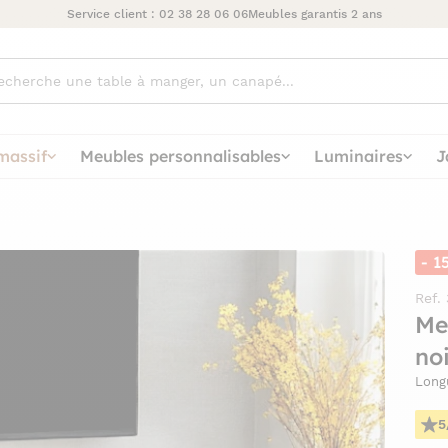
Service client :
02 38 28 06 06
Meubles garantis 2 ans
ez
massif
Meubles personnalisables
Luminaires
J
- 1
Ref.
Me
no
Long
5