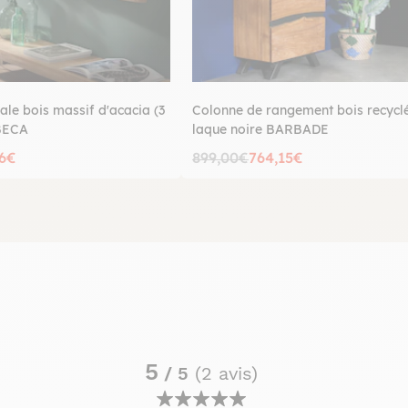
le bois massif d'acacia (3
Colonne de rangement bois recyclé
IBECA
laque noire BARBADE
96€
899,00€
764,15€
5
/ 5
(2 avis)