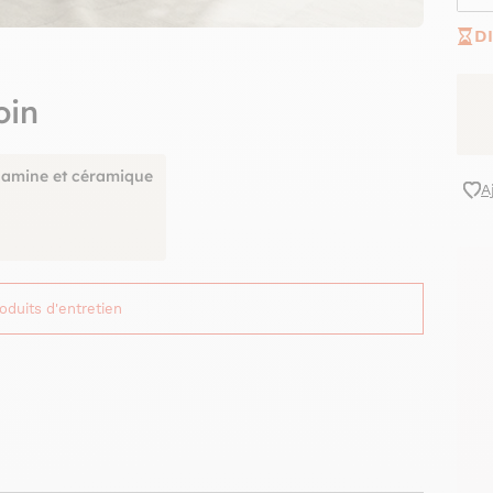
D
oin
lamine et céramique
A
roduits d'entretien