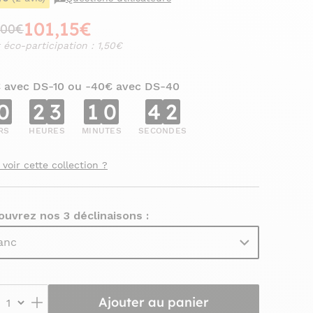
101,15€
,00€
 éco-participation : 1,50€
€ avec DS-10 ou -40€ avec DS-40
0
2
3
1
0
4
1
RS
HEURES
MINUTES
SECONDES
 voir cette collection ?
uvrez nos 3 déclinaisons :
anc
Ajouter au panier