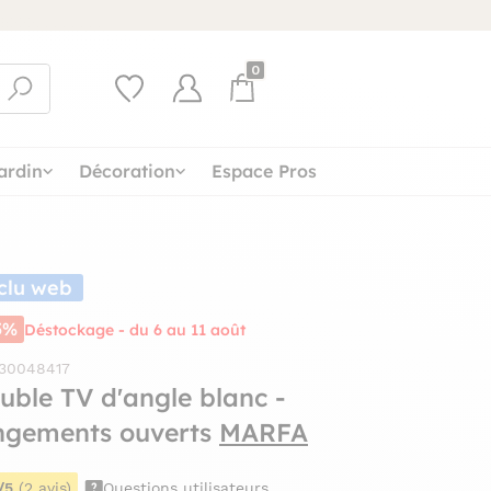
0
ardin
Décoration
Espace Pros
clu web
5%
Déstockage - du 6 au 11 août
 30048417
uble TV d'angle blanc -
ngements ouverts
MARFA
/5
(2 avis)
Questions utilisateurs