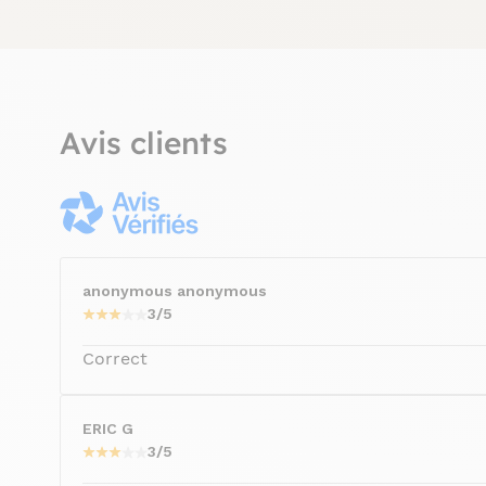
Avis clients
anonymous anonymous
3/5
Correct
ERIC G
3/5