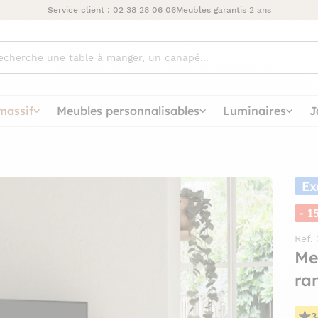
Service client :
02 38 28 06 06
Meubles garantis 2 ans
ez
massif
Meubles personnalisables
Luminaires
J
Ex
- 1
Ref.
Me
ra
3