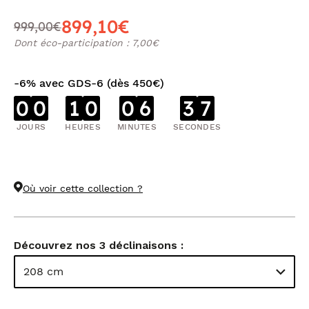
899,10€
999,00€
Dont éco-participation : 7,00€
-6% avec GDS-6 (dès 450€)
0
0
1
0
0
6
3
6
JOURS
HEURES
MINUTES
SECONDES
Où voir cette collection ?
Découvrez nos 3 déclinaisons :
208 cm