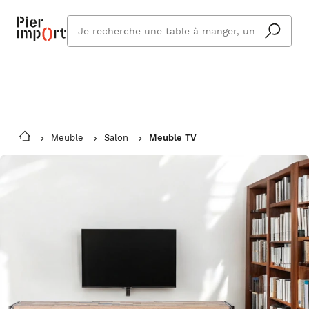
Commandez même en vacances !
En savoir plus
Vous êtes absent ? Pier Import s'adapte
Que
et vous livre à votre retour.
cherchez
vous ?
Meuble
Salon
Meuble TV