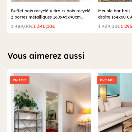
Buffet bois recyclé 4 tiroirs bois recyclé
Meuble bar bois 
2 portes métalliques 160x45x90cm
droite 164x60 
CARAVELLE
1 489,00€
1 340,10€
1 439,00€
1 29
Vous aimerez aussi
PROMO
PROMO