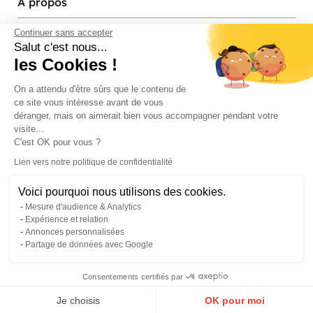
À propos
Services et contact
Continuer sans accepter
Salut c'est nous...
les Cookies !
Magasins et Showrooms
On a attendu d'être sûrs que le contenu de
ce site vous intéresse avant de vous
Modes de paiement acceptés
déranger, mais on aimerait bien vous accompagner pendant votre
visite...
C'est OK pour vous ?
Lien vers notre politique de confidentialité
Voici pourquoi nous utilisons des cookies.
Mesure d'audience & Analytics
Expérience et relation
Annonces personnalisées
Partage de données avec Google
© Pier Import
2026
Mentions legales
·
Credits
·
Plan du site
Consentements certifiés par
0
Je choisis
OK pour moi
Menu
Panier
Compte
Favoris