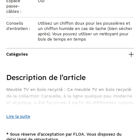
Espace
Oui
passe-
câbles :
Conseils
Utilisez un chiffon doux pour les poussières et
d'entretien :
un chiffon humide en cas de tache (bien sécher
après). Vous pouvez utiliser un nettoyant pour
bois de temps en temps
Catégories
Description de l’article
Meuble TV en bois recyclé : Ce meuble TV en bois recyclé
de la collection Caravelle, à la ligne quelque peu moderne
et atypique, a été façonnée à partir de différentes coques
de bateaux retravaillées manuellement.
Lire la suite
De fabrication indonésienne et artisanale,ce meuble TV saura
restaurer une part d'originalité à votre intérieur, tout en mettant
en avant son esthétisme au style industriel Bord de Mer.
Chacune des pièces utilisées se trouve être unique, la variation
*
Sous réserve d'acceptation par FLOA. Vous disposez du
de teinte du mobilier dépendant principalement du patchwork
délai légal de rétractation.