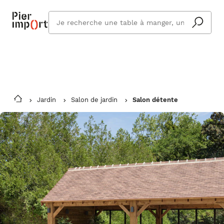
Commandez même en vacances !
En savoir plus
Vous êtes absent ? Pier Import s'adapte
Que
et vous livre à votre retour.
cherchez
vous ?
Jardin
Salon de jardin
Salon détente