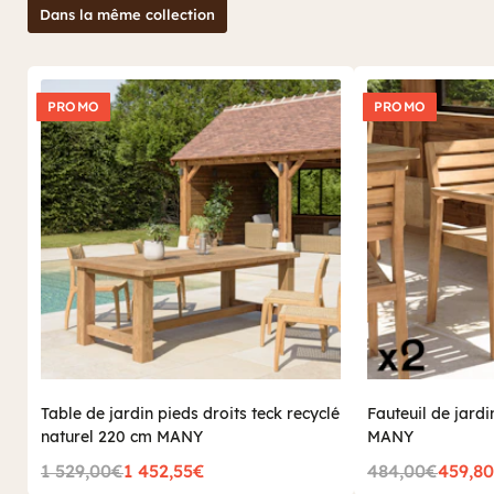
Dans la même collection
PROMO
PROMO
Table de jardin pieds droits teck recyclé
Fauteuil de jardin
naturel 220 cm MANY
MANY
1 529,00€
1 452,55€
484,00€
459,8