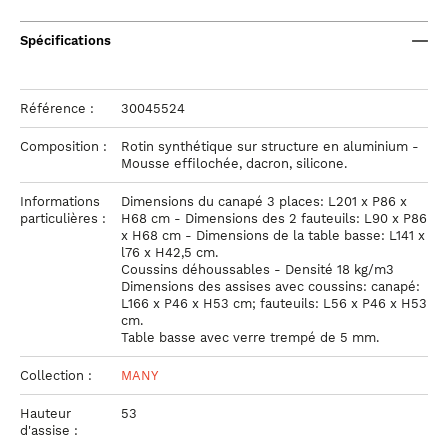
Spécifications
Référence :
30045524
Composition :
Rotin synthétique sur structure en aluminium -
Mousse effilochée, dacron, silicone.
Informations
Dimensions du canapé 3 places: L201 x P86 x
particulières :
H68 cm - Dimensions des 2 fauteuils: L90 x P86
x H68 cm - Dimensions de la table basse: L141 x
l76 x H42,5 cm.
Coussins déhoussables - Densité 18 kg/m3
Dimensions des assises avec coussins: canapé:
L166 x P46 x H53 cm; fauteuils: L56 x P46 x H53
cm.
Table basse avec verre trempé de 5 mm.
Collection :
MANY
Hauteur
53
d'assise :