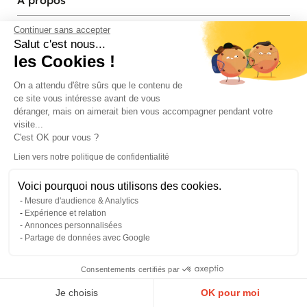
À propos
Services et contact
Continuer sans accepter
Salut c'est nous...
les Cookies !
Magasins et Showrooms
On a attendu d'être sûrs que le contenu de
ce site vous intéresse avant de vous
Modes de paiement acceptés
déranger, mais on aimerait bien vous accompagner pendant votre
visite...
C'est OK pour vous ?
Lien vers notre politique de confidentialité
Voici pourquoi nous utilisons des cookies.
Mesure d'audience & Analytics
Expérience et relation
Annonces personnalisées
Partage de données avec Google
© Pier Import
2026
Mentions legales
·
Credits
·
Plan du site
Consentements certifiés par
0
Je choisis
OK pour moi
Menu
Panier
Compte
Favoris