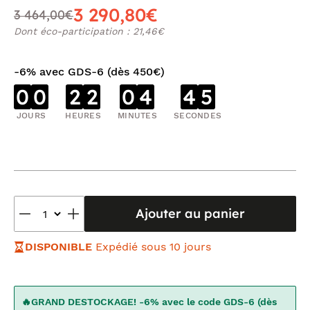
3 290,80€
3 464,00€
Dont éco-participation : 21,46€
-6% avec GDS-6 (dès 450€)
0
0
2
2
0
4
4
4
JOURS
HEURES
MINUTES
SECONDES
Ajouter au panier
DISPONIBLE
Expédié sous 10 jours
🔥GRAND DESTOCKAGE! -6% avec le code GDS-6 (dès