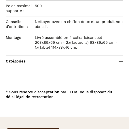
Poids maximal
500
supporté :
Conseils
Nettoyer avec un chiffon doux et un produit non
d'entretien :
abrasif.
Montage :
Livré assemblé en 4 colis: 1x(canapé)
203x89x69 cm - 2x(fauteuils) 93x89x69 cm -
1x(table) 114x78x46 cm.
Catégories
*
Sous réserve d'acceptation par FLOA. Vous disposez du
délai légal de rétractation.