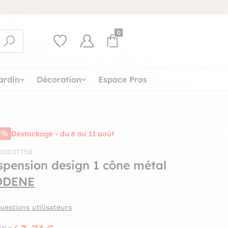
0
ardin
Décoration
Espace Pros
5%
Déstockage - du 6 au 11 août
 30037759
spension design 1 cône métal
ODENE
uestions utilisateurs