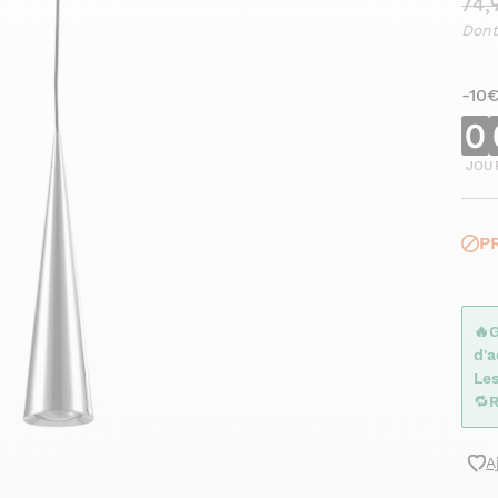
74,
Dont
-10
0
JOU
P
🔥
d'
Le
🔁
R
A