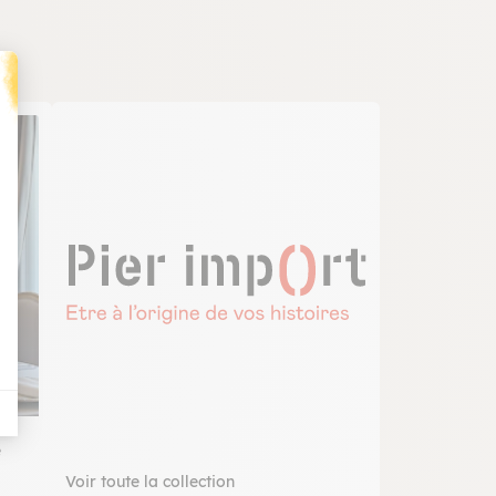
t : Personnalisez vos Options
e
Voir toute la collection