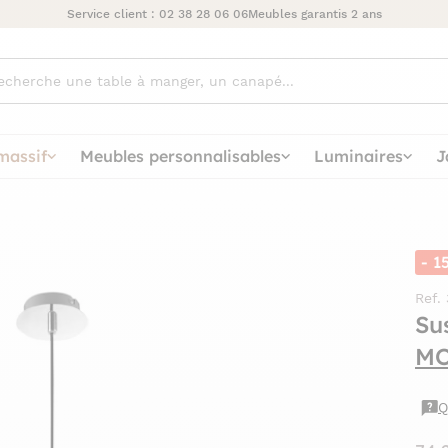
Service client :
02 38 28 06 06
Meubles garantis 2 ans
ez
massif
Meubles personnalisables
Luminaires
J
- 1
Ref.
Su
M
Q