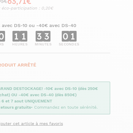
63,71€
95€
 éco-participation : 0,20€
€ avec DS-10 ou -40€ avec DS-40
0
1
1
3
3
0
0
RS
HEURES
MINUTES
SECONDES
RODUIT ARRÊTÉ
GRAND DESTOCKAGE! -10€ avec DS-10 (dès 250€
achat) OU -40€ avec DS-40 (dès 850€)
s 6 et 7 aout UNIQUEMENT
etours gratuits
• Commandez en toute sérénité.
jouter cet article à mes favoris