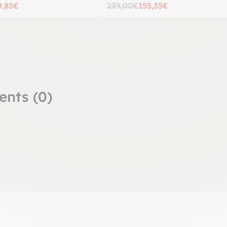
9,85€
239,00€
155,35€
ents (0)