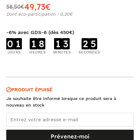
49,73€
58,50€
Dont éco-participation : 0,20€
-6% avec GDS-6 (dès 450€)
0
1
1
8
1
3
2
5
JOURS
HEURES
MINUTES
SECONDES
PRODUIT ÉPUISÉ
Je souhaite être informé lorsque ce produit sera à
nouveau en stock
Prévenez-moi