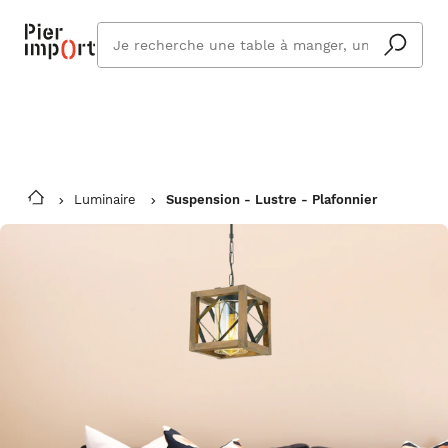
Commandez même en vacances !
En savoir plus
Vous êtes absent ? Pier Import s'adapte
Que
et vous livre à votre retour.
cherchez
vous ?
Luminaire
Suspension - Lustre - Plafonnier