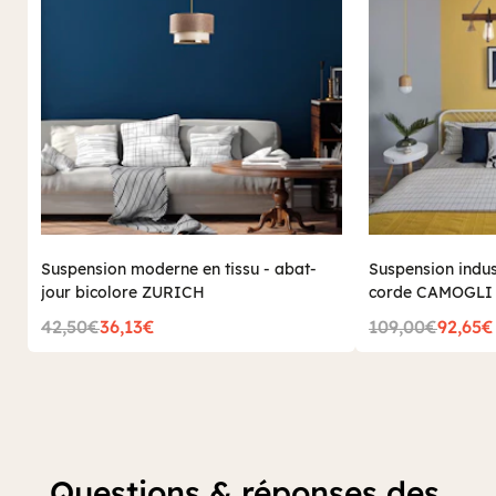
Suspension moderne en tissu - abat-
Suspension indust
jour bicolore ZURICH
corde CAMOGLI
42,50€
36,13€
109,00€
92,65€
Questions & réponses des