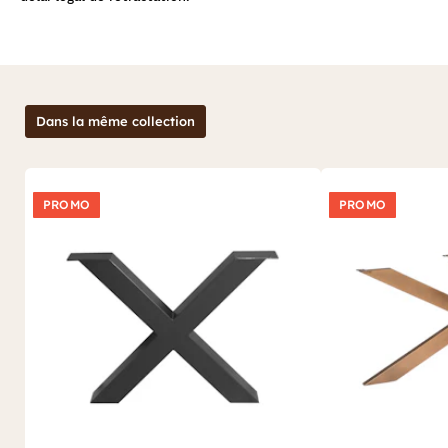
douilles. Sa teinte uniformément gris sombre offrira un superbe
contraste avec des ampoules diffusant une lueur chaude et
lampe en métal
chaleureuse. Suspendue par 2 chaînes, cette
sera facilement réglable en hauteur (ampoules vendues
séparément sur Pierimport.fr).
De belle dimension, c’est dans une pièce à sa mesure que la
suspension industrielle
Dans la même collection
cylindre grillagé trouvera le mieux sa
place ! Elle sera particulièrement tendance au-dessus d’une
table à manger ou d’un mange-debout en bois brut dans une
salle à manger, où elle participera à instaurer une ambiance
suspension
d’inspiration industrielle et vintage. Cette grande
PROMO
PROMO
atelier
se mariera volontiers avec un environnement jouant sur
les teintes naturelles, chaudes comme froides.
suspensions et lustres
Avec Pier Import, découvrez des
pour
tous les styles d’intérieurs !