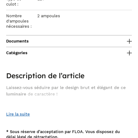
culot :
Nombre
2 ampoules
d'ampoules
nécessaires :
Documents
Catégories
Description de l’article
Laissez-vous séduire par le design brut et élégant de ce
luminaire
de caractère !
style industriel
Le
mise sur une esthétique inspirée des
Lire la suite
anciens ateliers pour instaurer chez vous une ambiance
suspension industrielle
sophistiquée et sereine. Cette
cylindre
grillagé 2 lampes est un excellent exemple de cette tendance
ultramoderne ! D’aspect brut, elle se compose d’un cylindre en
*
Sous réserve d'acceptation par FLOA. Vous disposez du
métal grillagé long d’un peu plus de 120 cm et présente 2
délai légal de rétractation.