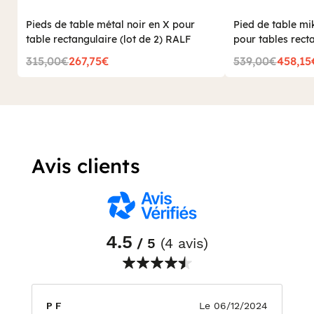
Pieds de table métal noir en X pour
Pied de table m
table rectangulaire (lot de 2) RALF
pour tables rect
200 à 240 cm R
315,00€
267,75€
539,00€
458,15
Avis clients
4.5
/ 5
(4 avis)
P F
Le 06/12/2024