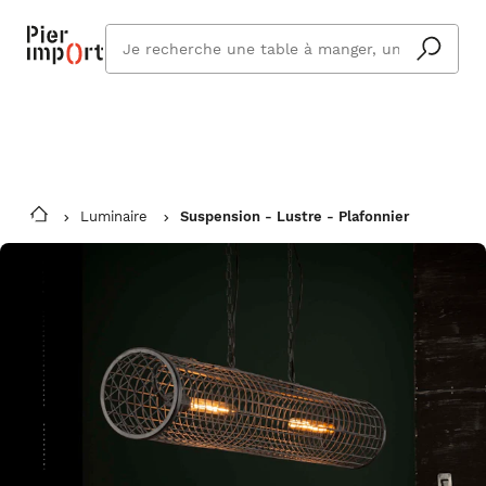
Commandez même en vacances !
En savoir plus
Vous êtes absent ? Pier Import s'adapte
Que
et vous livre à votre retour.
cherchez
vous ?
Luminaire
Suspension - Lustre - Plafonnier