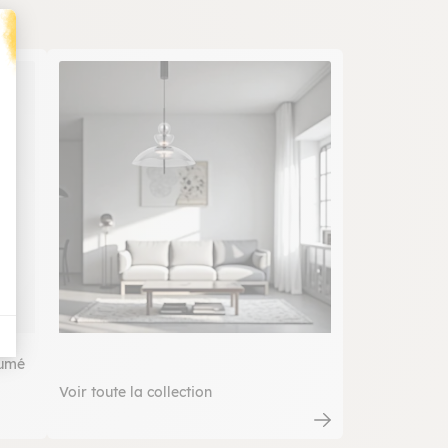
t : Personnalisez vos Options
fumé
Voir toute la collection