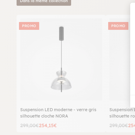
Dans la même collection
PROMO
PROMO
Suspension LED moderne - verre gris
Suspension 
silhouette cloche NORA
silhouette 
299,00€
254,15€
299,00€
25