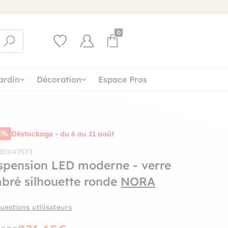
0
ardin
Décoration
Espace Pros
5%
Déstockage - du 6 au 11 août
 30047573
spension LED moderne - verre
bré silhouette ronde
NORA
uestions utilisateurs