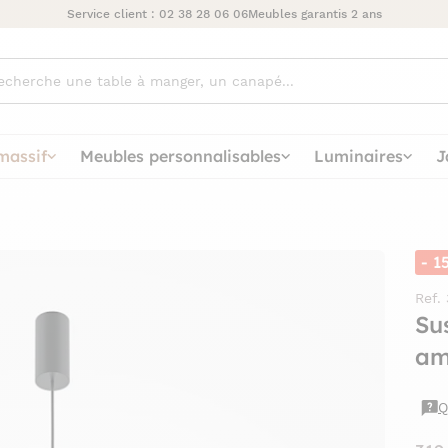
Service client :
02 38 28 06 06
Meubles garantis 2 ans
ez
massif
Meubles personnalisables
Luminaires
J
- 1
Ref.
Su
am
Q