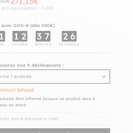
271,15€
,00€
 éco-participation : 0,20€
 avec GDS-6 (dès 450€)
1
1
2
3
7
2
5
RS
HEURES
MINUTES
SECONDES
uvrez nos 5 déclinaisons :
rme 1 ambrée
RODUIT ÉPUISÉ
ouhaite être informé lorsque ce produit sera à
eau en stock