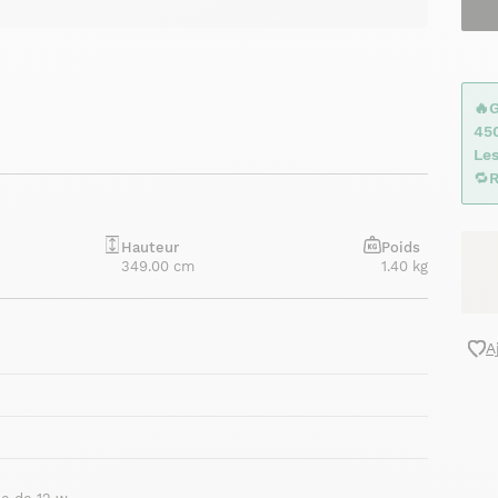
🔥
45
Les
🔁
R
Hauteur
Poids
349.00 cm
1.40 kg
A