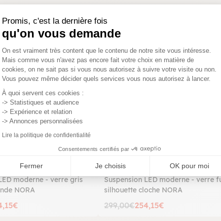
Promis, c'est la dernière fois
qu'on vous demande
PROMO
Plateforme de Gestion du Consentemen
On est vraiment très content que le contenu de notre site vous intéresse.
Mais comme vous n'avez pas encore fait votre choix en matière de
cookies, on ne sait pas si vous nous autorisez à suivre votre visite ou non.
Vous pouvez même décider quels services vous nous autorisez à lancer.
Axeptio consent
À quoi servent ces cookies :
-> Statistiques et audience
-> Expérience et relation
-> Annonces personnalisées
Lire la politique de confidentialité
Consentements certifiés par
Fermer
Je choisis
OK pour moi
LED moderne - verre gris
Suspension LED moderne - verre 
ronde NORA
silhouette cloche NORA
4,15€
299,00€
254,15€