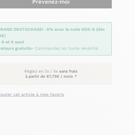
Prévenez-moi
GRAND DESTOCKAGE! -6% avec le code GDS-6 (dès
0€)
 8 et 9 aout
etours gratuits
• Commandez en toute sérénité.
Réglez en
3x
/
4x
sans frais
à partir de
67,79€ / mois
*
jouter cet article à mes favoris