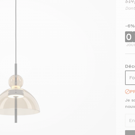
319
Dont
-6%
0
JOU
Déco
Fo
P
Je s
nouv