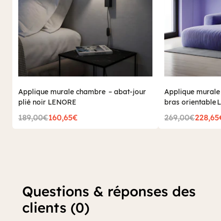
Applique murale chambre – abat‑jour
Applique murale n
plié noir LENORE
bras orientable
189,00€
160,65€
269,00€
228,65
Questions & réponses des
clients (0)