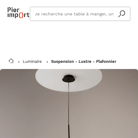
Commandez même en vacances !
En savoir plus
Vous êtes absent ? Pier Import s'adapte
Que
et vous livre à votre retour.
cherchez
vous ?
Luminaire
Suspension - Lustre - Plafonnier