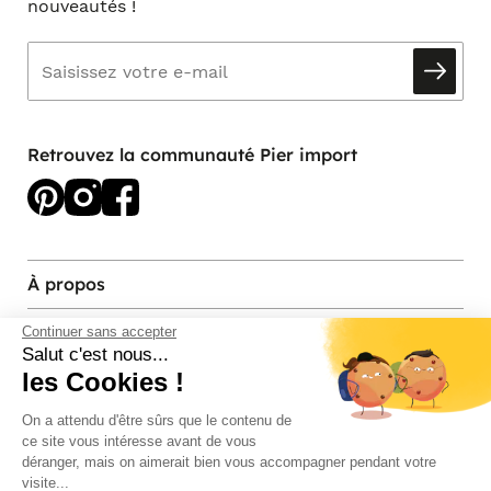
nouveautés !
Retrouvez la communauté Pier import
À propos
Services et contact
Continuer sans accepter
Salut c'est nous...
les Cookies !
Magasins et Showrooms
On a attendu d'être sûrs que le contenu de
ce site vous intéresse avant de vous
Modes de paiement acceptés
déranger, mais on aimerait bien vous accompagner pendant votre
visite...