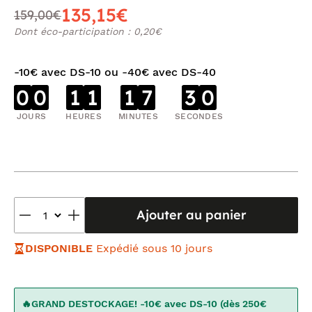
135,15€
159,00€
Dont éco-participation : 0,20€
-10€ avec DS-10 ou -40€ avec DS-40
0
0
1
1
1
7
3
0
JOURS
HEURES
MINUTES
SECONDES
Ajouter au panier
DISPONIBLE
Expédié sous 10 jours
🔥GRAND DESTOCKAGE! -10€ avec DS-10 (dès 250€