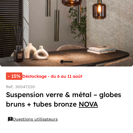
- 15%
Déstockage - du 6 au 11 août
Ref. 30047220
Suspension verre & métal – globes
bruns + tubes bronze
NOVA
Questions utilisateurs