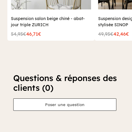
Suspension salon beige chiné - abat-
Suspension design
jour triple ZURICH
stylisée SINOP
54,95€
46,71€
49,95€
42,46€
Questions & réponses des
clients (0)
Poser une question