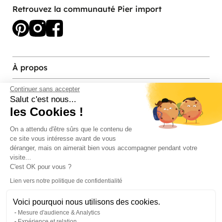
Retrouvez la communauté Pier import
À propos
Services et contact
Continuer sans accepter
Salut c'est nous...
les Cookies !
Magasins et Showrooms
On a attendu d'être sûrs que le contenu de
ce site vous intéresse avant de vous
Modes de paiement acceptés
déranger, mais on aimerait bien vous accompagner pendant votre
visite...
C'est OK pour vous ?
Lien vers notre politique de confidentialité
Voici pourquoi nous utilisons des cookies.
Mesure d'audience & Analytics
Expérience et relation