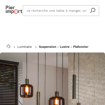
Commandez même en vacances !
En savoir plus
Vous êtes absent ? Pier Import s'adapte
Que
et vous livre à votre retour.
cherchez
vous ?
Luminaire
Suspension - Lustre - Plafonnier